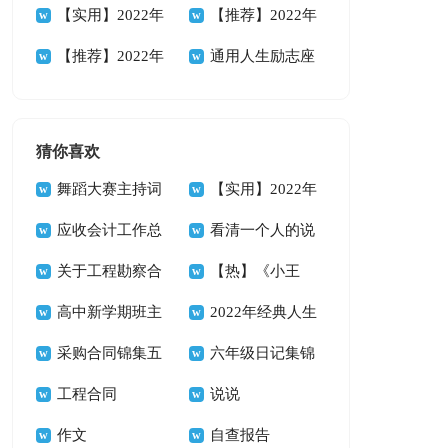
88条
人生格言集锦38条
【实用】2022年
性人生格言集合56
【推荐】2022年
人生格言警句摘录
【推荐】2022年
句
励志座右铭汇编94
通用人生励志座
89条
人生哲理格言汇编
条
右铭集合35条
85条
猜你喜欢
舞蹈大赛主持词
【实用】2022年
14篇
应收会计工作总
悲伤唯美句子集合
看清一个人的说
结
关于工程勘察合
39条
说
【热】《小王
同
高中新学期班主
子》读书心得
2022年经典人生
任工作计划
采购合同锦集五
唯美的句子汇总66
六年级日记集锦
篇
工程合同
句
15篇
说说
作文
自查报告