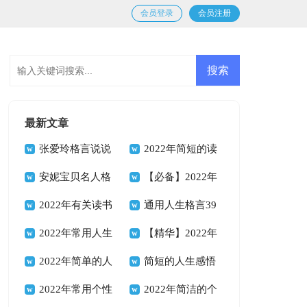
会员登录
会员注册
最新文章
张爱玲格言说说
2022年简短的读
汇总100句精选
安妮宝贝名人格
书的格言汇编54句
【必备】2022年
言说说（通用90
2022年有关读书
励志座右铭合集68
通用人生格言39
句）
的格言合集84句
2022年常用人生
句
句
【精华】2022年
格言警句锦集40句
2022年简单的人
人生格言座右铭集合
简短的人生感悟
生励志座右铭锦集
2022年常用个性
95句
格言66句
2022年简洁的个