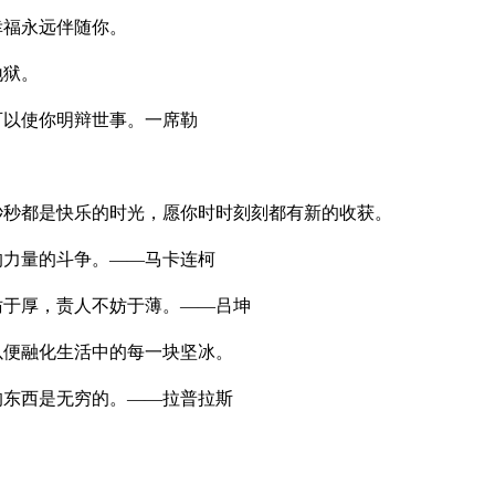
幸福永远伴随你。
地狱。
可以使你明辩世事。一席勒
秒秒都是快乐的时光，愿你时时刻刻都有新的收获。
的力量的斗争。——马卡连柯
妨于厚，责人不妨于薄。——吕坤
以便融化生活中的每一块坚冰。
的东西是无穷的。——拉普拉斯
。