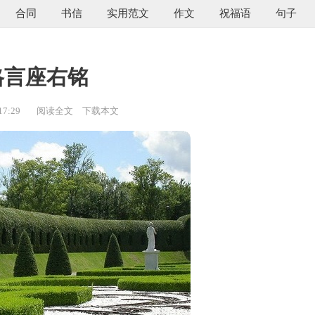
合同
书信
实用范文
作文
祝福语
句子
格言座右铭
17:29
阅读全文
下载本文