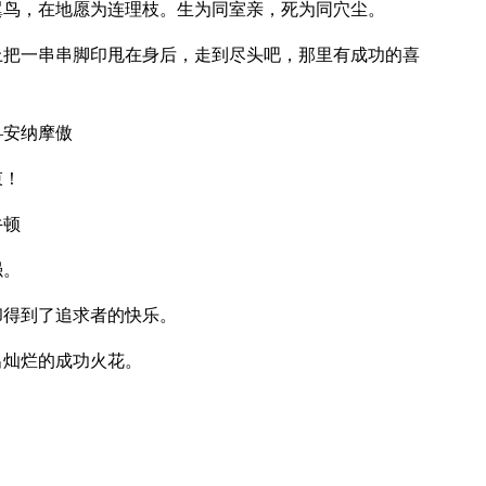
翼鸟，在地愿为连理枝。生为同室亲，死为同穴尘。
上把一串串脚印甩在身后，走到尽头吧，那里有成功的喜
—安纳摩傲
束！
牛顿
强。
却得到了追求者的快乐。
出灿烂的成功火花。