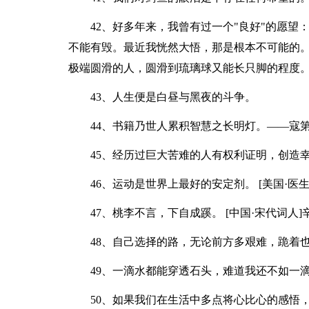
42、好多年来，我曾有过一个"良好"的愿
不能有毁。最近我恍然大悟，那是根本不可能的
极端圆滑的人，圆滑到琉璃球又能长只脚的程度
43、人生便是白昼与黑夜的斗争。
44、书籍乃世人累积智慧之长明灯。——寇
45、经历过巨大苦难的人有权利证明，创造
46、运动是世界上最好的安定剂。 [美国·医生
47、桃李不言，下自成蹊。 [中国·宋代词人]
48、自己选择的路，无论前方多艰难，跪着
49、一滴水都能穿透石头，难道我还不如一
50、如果我们在生活中多点将心比心的感悟