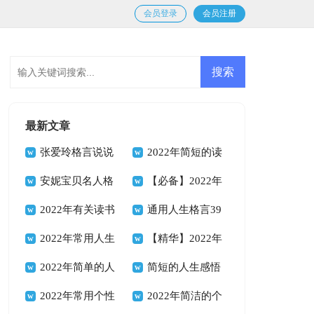
会员登录
会员注册
最新文章
张爱玲格言说说
2022年简短的读
汇总100句精选
安妮宝贝名人格
书的格言汇编54句
【必备】2022年
言说说（通用90
2022年有关读书
励志座右铭合集68
通用人生格言39
句）
的格言合集84句
2022年常用人生
句
句
【精华】2022年
格言警句锦集40句
2022年简单的人
人生格言座右铭集合
简短的人生感悟
生励志座右铭锦集
2022年常用个性
95句
格言66句
2022年简洁的个