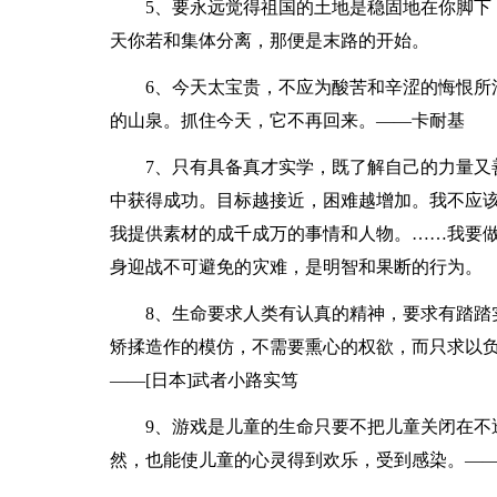
5、要永远觉得祖国的土地是稳固地在你脚下
天你若和集体分离，那便是末路的开始。
6、今天太宝贵，不应为酸苦和辛涩的悔恨所
的山泉。抓住今天，它不再回来。——卡耐基
7、只有具备真才实学，既了解自己的力量又
中获得成功。目标越接近，困难越增加。我不应
我提供素材的成千成万的事情和人物。……我要
身迎战不可避免的灾难，是明智和果断的行为。
8、生命要求人类有认真的精神，要求有踏踏
矫揉造作的模仿，不需要熏心的权欲，而只求以
——[日本]武者小路实笃
9、游戏是儿童的生命只要不把儿童关闭在不
然，也能使儿童的心灵得到欢乐，受到感染。——