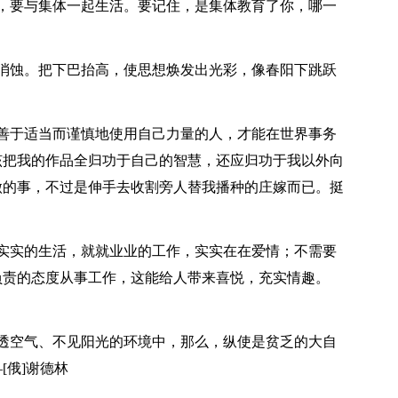
，要与集体一起生活。要记住，是集体教育了你，哪一
消蚀。把下巴抬高，使思想焕发出光彩，像春阳下跳跃
善于适当而谨慎地使用自己力量的人，才能在世界事务
该把我的作品全归功于自己的智慧，还应归功于我以外向
做的事，不过是伸手去收割旁人替我播种的庄嫁而已。挺
实实的生活，就就业业的工作，实实在在爱情；不需要
负责的态度从事工作，这能给人带来喜悦，充实情趣。
透空气、不见阳光的环境中，那么，纵使是贫乏的大自
[俄]谢德林