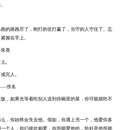
疑。
当跑的路跑尽了，刚打的仗打赢了，当守的人守住了。忘
，紧握在手上。
—朱熹
事儿。
可成完人。
——佚名
吃饭，如果光等着吃别人送到你碗里的菜，你可能就吃不
那么，你始终会失去他。假如，你遇上另一个，他爱你多
到一个人，你们彼此相爱，你所能爱他的，恰好是他所能