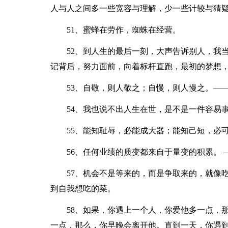
人与人之间多一些宽容与理解，少一些计较与猜
51、蜜蜂在劳作，蜘蛛在经营。
52、到人生的最后一刻，大声告诉别人，我
记背后，努力面前，向着标杆直跑，最初的梦想
53、自敬，则人敬之；自慢，则人慢之。—
54、我也说不出人生在世，是不是一件容易
55、能知耻辱，必能成大器；能知己短，必
56、任何业绩的质变都来自于量变的积累。 
57、机会不是等来的，而是争取来的，就像
到自我想吃的菜。
58、如果，你遇上一个人，你爱他多一点，
一点，那么，你早晚会离开他。直到一天，你遇