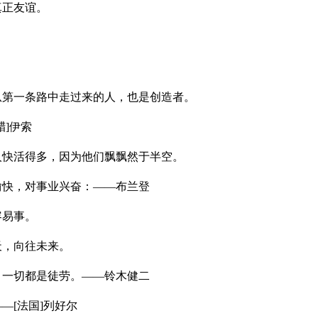
真正友谊。
从第一条路中走过来的人，也是创造者。
腊]伊索
人快活得多，因为他们飘飘然于半空。
愉快，对事业兴奋：——布兰登
容易事。
天，向往未来。
，一切都是徒劳。——铃木健二
—[法国]列好尔