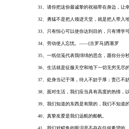
31、请你把这份最诚挚的祝福带在身边，让
32、勇猛不是把人领进天堂，就是把人带入
33、只有恒心可以使你达到目的，只有博学
34、劳动使人忘忧。——[古罗马]西塞罗
35、一纸信笺代表我绵绵的思念，愿你分分
36、生活就是征服天空和地下一切无穷无尽
37、处身当记于薄，待人不妨于厚；责己不
38、面对生活，我们应当具有高度的热情，
39、我们知道的东西是有限的，我们不知道
40、真挚友爱是我们远航的船帆。
41、我们对鳄鱼的眼泪是不存在任何希望的