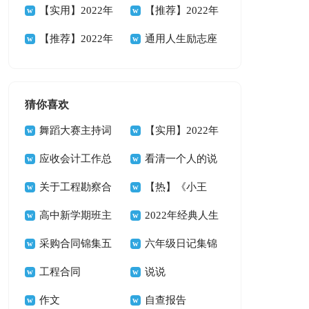
88条
人生格言集锦38条
【实用】2022年
性人生格言集合56
【推荐】2022年
人生格言警句摘录
【推荐】2022年
句
励志座右铭汇编94
通用人生励志座
89条
人生哲理格言汇编
条
右铭集合35条
85条
猜你喜欢
舞蹈大赛主持词
【实用】2022年
14篇
应收会计工作总
悲伤唯美句子集合
看清一个人的说
结
关于工程勘察合
39条
说
【热】《小王
同
高中新学期班主
子》读书心得
2022年经典人生
任工作计划
采购合同锦集五
唯美的句子汇总66
六年级日记集锦
篇
工程合同
句
15篇
说说
作文
自查报告