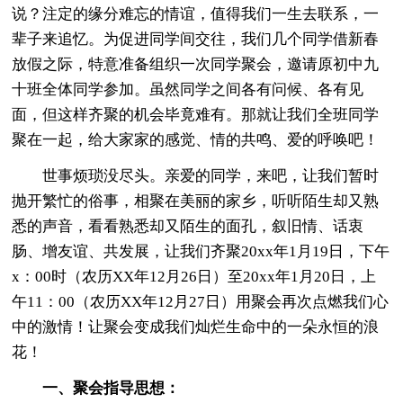
说？注定的缘分难忘的情谊，值得我们一生去联系，一
辈子来追忆。为促进同学间交往，我们几个同学借新春
放假之际，特意准备组织一次同学聚会，邀请原初中九
十班全体同学参加。虽然同学之间各有问候、各有见
面，但这样齐聚的机会毕竟难有。那就让我们全班同学
聚在一起，给大家家的感觉、情的共鸣、爱的呼唤吧！
世事烦琐没尽头。亲爱的同学，来吧，让我们暂时
抛开繁忙的俗事，相聚在美丽的家乡，听听陌生却又熟
悉的声音，看看熟悉却又陌生的面孔，叙旧情、话衷
肠、增友谊、共发展，让我们齐聚20xx年1月19日，下午
x：00时（农历XX年12月26日）至20xx年1月20日，上
午11：00（农历XX年12月27日）用聚会再次点燃我们心
中的激情！让聚会变成我们灿烂生命中的一朵永恒的浪
花！
一、聚会指导思想：