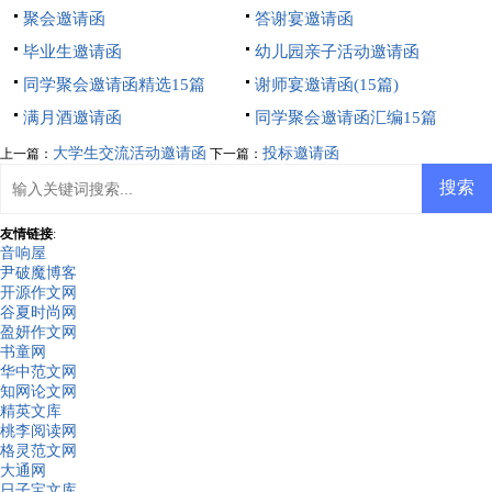
聚会邀请函
答谢宴邀请函
毕业生邀请函
幼儿园亲子活动邀请函
同学聚会邀请函精选15篇
谢师宴邀请函(15篇)
满月酒邀请函
同学聚会邀请函汇编15篇
大学生交流活动邀请函
投标邀请函
上一篇：
下一篇：
友情链接
:
音响屋
尹破魔博客
开源作文网
谷夏时尚网
盈妍作文网
书童网
华中范文网
知网论文网
精英文库
桃李阅读网
格灵范文网
大通网
日子宝文库