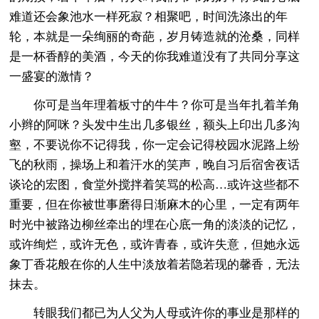
难道还会象池水一样死寂？相聚吧，时间洗涤出的年
轮，本就是一朵绚丽的奇葩，岁月铸造就的沧桑，同样
是一杯香醇的美酒，今天的你我难道没有了共同分享这
一盛宴的激情？
你可是当年理着板寸的牛牛？你可是当年扎着羊角
小辫的阿咪？头发中生出几多银丝，额头上印出几多沟
壑，不要说你不记得我，你一定会记得校园水泥路上纷
飞的秋雨，操场上和着汗水的笑声，晚自习后宿舍夜话
谈论的宏图，食堂外搅拌着笑骂的松高…或许这些都不
重要，但在你被世事磨得日渐麻木的心里，一定有两年
时光中被路边柳丝牵出的埋在心底一角的淡淡的记忆，
或许绚烂，或许无色，或许青春，或许失意，但她永远
象丁香花般在你的人生中淡放着若隐若现的馨香，无法
抹去。
转眼我们都已为人父为人母或许你的事业是那样的