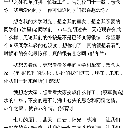
千里之外孤单打拼，忙碌工作。告别校门十一载，想念
你，我亲爱的同学。你可知道同学门都在想念你?
想念我的大学时光，想念我的室友，想念我亲爱的
同学们!(洪星)老同学们，xx年光阴过去，无论现在变成
什么样，无论我们的外貌是不是已经变得很惊，希望那
个96级同学年轻的心没变，想你们了，真的很想看看到
时候谁的变化最惊秫，真的很有悬念啊!(邰冬兰)
我想去看海，更想看看多年的同学和挚友，想念大
家。(单博)拍打的浪花，诉说的我们过去，现在，未来，
让我们一起来倾听(丁慈斌)
我想念大家，想看看大家变成什么样了。(段军鹏)逝
水的年华，不变的是不时涌上心头的思念和同窗之情。
xx年之聚，就在xx年情。(张育才)
七月的厦门，蓝天，白云，阳光，沙滩……让我们
一起在鼓浪屿嬉戏，让我们一起在南菩陀祈祷，让我们