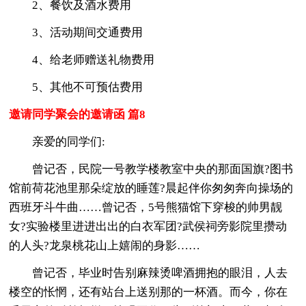
2、餐饮及酒水费用
3、活动期间交通费用
4、给老师赠送礼物费用
5、其他不可预估费用
邀请同学聚会的邀请函 篇8
亲爱的同学们:
曾记否，民院一号教学楼教室中央的那面国旗?图书
馆前荷花池里那朵绽放的睡莲?晨起伴你匆匆奔向操场的
西班牙斗牛曲……曾记否，5号熊猫馆下穿梭的帅男靓
女?实验楼里进进出出的白衣军团?武侯祠旁影院里攒动
的人头?龙泉桃花山上嬉闹的身影……
曾记否，毕业时告别麻辣烫啤酒拥抱的眼泪，人去
楼空的怅惘，还有站台上送别那的一杯酒。而今，你在