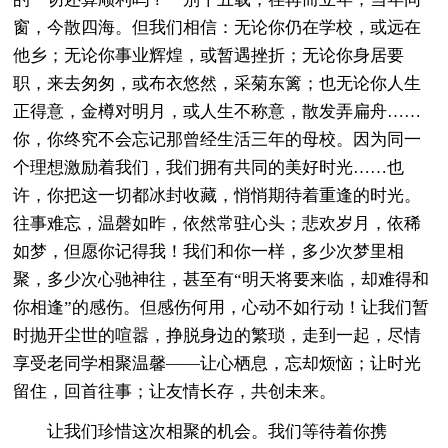
窗，今散四海。但我们相信：无论你仍在学校，或远在
他乡；无论你事业辉煌，或暂遇挫折；无论你身居要
职，来去匆匆，或布衣悠然，采菊东篱；也无论你人生
正得意，金樽对明月，或人生不称意，散发弄扁舟……
你，你终究不会忘记那曾经生活三年的母校。因为同一
个理想激励着我们，我们拥有共同的美好时光……也
许，你把这一切都冰封收藏，悄悄期待着重逢的时光。
往事难忘，温磬如昨，依然常驻心头；悲欢岁月，依稀
如梦，但愿你记得我！我们和你一样，多少次梦里相
聚，多少次心驰神往，甚至有“明天将要来临，却难得和
你相逢”的感伤。但感伤何用，心动不如行动！让我们暂
时抛开尘世的喧嚣，挣脱身边的繁琐，走到一起，尽情
享受老同学相聚温馨——让心栖息，忘却烦恼；让时光
留住，回首往事；让友情长存，共创未来。
让我们珍惜这次相聚的机会。我们等待着你携