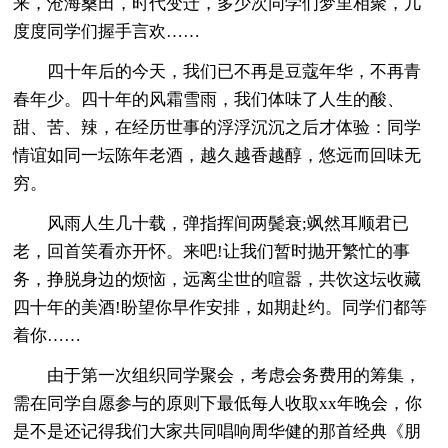
来，沧海桑田，时代变迁，多少次同学们梦里相聚，几
度度同学们握手言欢……
四十年后的今天，我们已不再是豆蔻年华，不再青
春年少。四十年的风霜雪雨，我们体味了人生的酸、
甜、苦、辣，在经历世事的浮浮沉沉之后才体验：同学
情谊如同一坛陈年老酒，越久越香越醇，悠远而回味无
穷。
风雨人生几十载，弹指挥间两鬓衰;飒然耳顺君已
老，回首笑看亦开怀。来吧!让我们暂时抛开繁忙的事
务，挣脱身边的烦恼，远离尘世的喧嚣，共饮这坛收藏
四十年的美酒!盼望你早作安排，如期赴约。同学们都等
着你……
由于第一次组织同学聚会，考虑会务费用的筹集，
需在同学自愿参与的原则下最低每人收取xx年晚会，你
是不是还记得我们大家共同唱响周华健的那首经典《朋