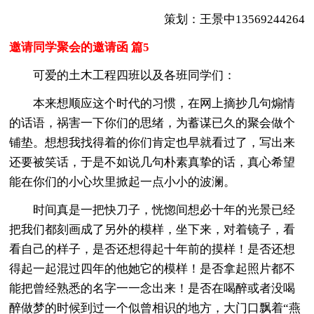
策划：王景中13569244264
邀请同学聚会的邀请函 篇5
可爱的土木工程四班以及各班同学们：
本来想顺应这个时代的习惯，在网上摘抄几句煽情
的话语，祸害一下你们的思绪，为蓄谋已久的聚会做个
铺垫。想想我找得着的你们肯定也早就看过了，写出来
还要被笑话，于是不如说几句朴素真挚的话，真心希望
能在你们的小心坎里掀起一点小小的波澜。
时间真是一把快刀子，恍惚间想必十年的光景已经
把我们都刻画成了另外的模样，坐下来，对着镜子，看
看自己的样子，是否还想得起十年前的摸样！是否还想
得起一起混过四年的他她它的模样！是否拿起照片都不
能把曾经熟悉的名字一一念出来！是否在喝醉或者没喝
醉做梦的时候到过一个似曾相识的地方，大门口飘着“燕