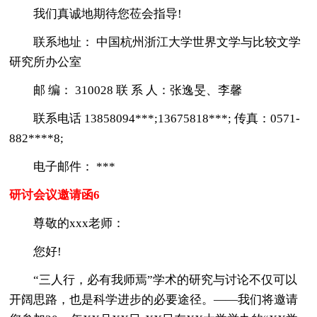
我们真诚地期待您莅会指导!
联系地址： 中国杭州浙江大学世界文学与比较文学
研究所办公室
邮 编： 310028 联 系 人：张逸旻、李馨
联系电话 13858094***;13675818***; 传真：0571-
882****8;
电子邮件： ***
研讨会议邀请函6
尊敬的xxx老师：
您好!
“三人行，必有我师焉”学术的研究与讨论不仅可以
开阔思路，也是科学进步的必要途径。——我们将邀请