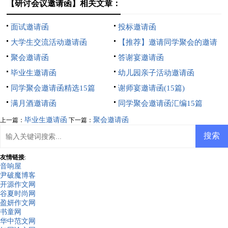
【研讨会议邀请函】相关文章：
面试邀请函
投标邀请函
大学生交流活动邀请函
【推荐】邀请同学聚会的邀请
聚会邀请函
函范文汇编8篇
答谢宴邀请函
毕业生邀请函
幼儿园亲子活动邀请函
同学聚会邀请函精选15篇
谢师宴邀请函(15篇)
满月酒邀请函
同学聚会邀请函汇编15篇
毕业生邀请函
聚会邀请函
上一篇：
下一篇：
友情链接
:
音响屋
尹破魔博客
开源作文网
谷夏时尚网
盈妍作文网
书童网
华中范文网