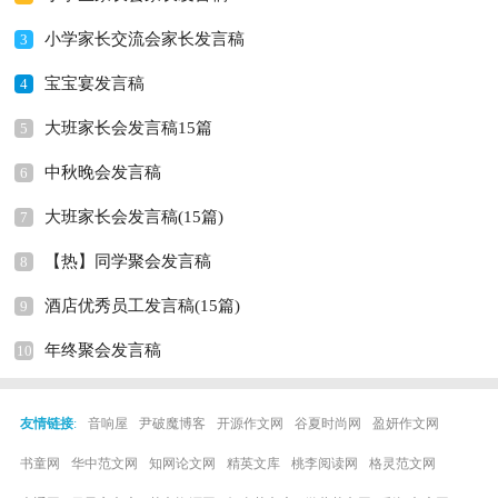
小学家长交流会家长发言稿
3
宝宝宴发言稿
4
大班家长会发言稿15篇
5
中秋晚会发言稿
6
大班家长会发言稿(15篇)
7
【热】同学聚会发言稿
8
酒店优秀员工发言稿(15篇)
9
年终聚会发言稿
10
友情链接
:
音响屋
尹破魔博客
开源作文网
谷夏时尚网
盈妍作文网
书童网
华中范文网
知网论文网
精英文库
桃李阅读网
格灵范文网