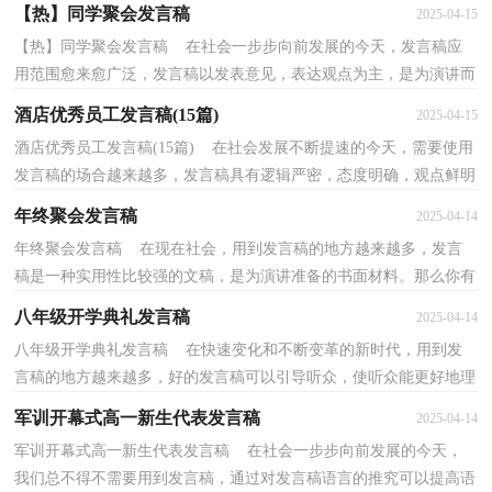
写发言稿才能更好地发挥其做用呢？以下是小编收集整...
【热】同学聚会发言稿
2025-04-15
【热】同学聚会发言稿 在社会一步步向前发展的今天，发言稿应
用范围愈来愈广泛，发言稿以发表意见，表达观点为主，是为演讲而
事先准备好的文稿。还是对发言稿一筹莫展吗？以下是小...
酒店优秀员工发言稿(15篇)
2025-04-15
酒店优秀员工发言稿(15篇) 在社会发展不断提速的今天，需要使用
发言稿的场合越来越多，发言稿具有逻辑严密，态度明确，观点鲜明
的特点。你知道发言稿怎样写才规范吗？下面是小编为...
年终聚会发言稿
2025-04-14
年终聚会发言稿 在现在社会，用到发言稿的地方越来越多，发言
稿是一种实用性比较强的文稿，是为演讲准备的书面材料。那么你有
了解过发言稿吗？下面是小编帮大家整理的年终聚会发...
八年级开学典礼发言稿
2025-04-14
八年级开学典礼发言稿 在快速变化和不断变革的新时代，用到发
言稿的地方越来越多，好的发言稿可以引导听众，使听众能更好地理
解演讲的内容。怎样写发言稿才能更好地发挥其做用...
军训开幕式高一新生代表发言稿
2025-04-14
军训开幕式高一新生代表发言稿 在社会一步步向前发展的今天，
我们总不得不需要用到发言稿，通过对发言稿语言的推究可以提高语