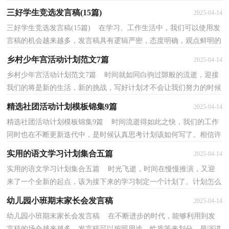
言的表现力，增强语言的感染力。如何写一份恰当的...
三好学生竞选发言稿(15篇)
2025-04-14
三好学生竞选发言稿(15篇) 在学习、工作生活中，我们可以使用发
言稿的机会越来越多，发言稿具有逻辑严密，态度明确，观点鲜明的
特点。还是对发言稿一筹莫展吗？以下是小编整理的三...
乡村少年宫活动计划范文7篇
2025-04-14
乡村少年宫活动计划范文7篇 时间就如同白驹过隙般的流逝，迎接
我们的将是新的生活，新的挑战，写好计划才不会让我们努力的时候
迷失方向哦。计划到底怎么拟定才合适呢？下面是小...
精选社团活动计划模板锦集9篇
2025-04-14
精选社团活动计划模板锦集9篇 时间流逝得如此之快，我们的工作
同时也在不断更新迭代中，是时候认真思考计划该如何写了。相信许
多人会觉得计划很难写？下面是小编帮大家整理的...
实用的语文学习计划集合五篇
2025-04-14
实用的语文学习计划集合五篇 时光飞逝，时间在慢慢推演，又迎
来了一个全新的起点，该为接下来的学习制定一个计划了。计划怎么
写才不会流于形式呢？以下是小编帮大家整理的语文学...
幼儿园小班期末家长会发言稿
2025-04-14
幼儿园小班期末家长会发言稿 在不断进步的时代，能够利用到发
言稿的场合越来越多，发言稿可以按照用途、性质等来划分，是演讲