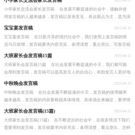
小学家长交流会家长发言稿
2025-04-15
小学家长交流会家长发言稿 在发展不断提速的社会中，接触并使
用发言稿的人越来越多，发言稿以发表意见，表达观点为主，是为演
讲而事先准备好的文稿。你知道发言稿怎样才能写的好...
宝宝宴发言稿
2025-04-15
宝宝宴发言稿 在日新月异的现代社会中，我们使用上发言稿的情
况与日俱增，发言稿要求内容充实，条理清楚，重点突出。写发言稿
的注意事项有许多，你确定会写吗？下面是小编整理的宝宝...
大班家长会发言稿15篇
2025-04-15
大班家长会发言稿15篇 在社会发展不断提速的今天，我们都可能
会用到发言稿，发言稿可以提高发言人的自信心，有助发言人更好地
展现自己。相信写发言稿是一个让许多人都头痛的问...
中秋晚会发言稿
2025-04-15
中秋晚会发言稿 在社会发展不断提速的今天，发言稿的使用频率
越来越高，发言稿的内容要根据具体情境、具体场合来确定，要求情
感真实，尊重观众。那要怎么写好发言稿呢？下面是小编...
大班家长会发言稿(15篇)
2025-04-15
大班家长会发言稿(15篇) 在不断进步的社会中，在很多情况下我们
需要用到发言稿，发言稿要求内容充实，条理清楚，重点突出。怎样