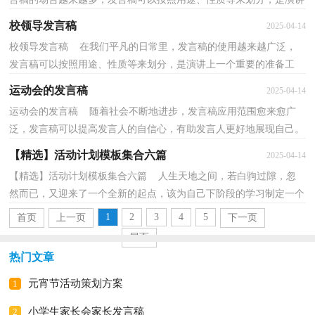
上一个重要的准备工作。写发言稿的注意事项有许多...
校领导发言稿
2025-04-14
校领导发言稿 在我们平凡的日常里，发言稿的使用越来越广泛，
发言稿可以按照用途、性质等来划分，是演讲上一个重要的准备工
作。那么发言稿一般是怎么写的呢？下面是小编为大家收...
运动会的发言稿
2025-04-14
运动会的发言稿 随着社会不断地进步，发言稿应用范围愈来愈广
泛，发言稿可以提高发言人的自信心，有助发言人更好地展现自己。
怎样写发言稿才能更好地发挥其做用呢？以下是小编精...
【精选】活动计划模板集合六篇
2025-04-14
【精选】活动计划模板集合六篇 人生天地之间，若白驹过隙，忽
然而已，又迎来了一个全新的起点，该为自己下阶段的学习制定一个
计划了。那么计划怎么拟定才能发挥它最大的作用呢？以...
1
2
3
4
5
首页
上一页
下一页
尾页
热门文章
元宵节活动策划方案
1
小学生家长会家长发言稿
2