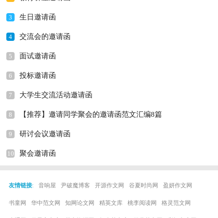
生日邀请函
3
交流会的邀请函
4
面试邀请函
5
投标邀请函
6
大学生交流活动邀请函
7
【推荐】邀请同学聚会的邀请函范文汇编8篇
8
研讨会议邀请函
9
聚会邀请函
10
友情链接
:
音响屋
尹破魔博客
开源作文网
谷夏时尚网
盈妍作文网
书童网
华中范文网
知网论文网
精英文库
桃李阅读网
格灵范文网