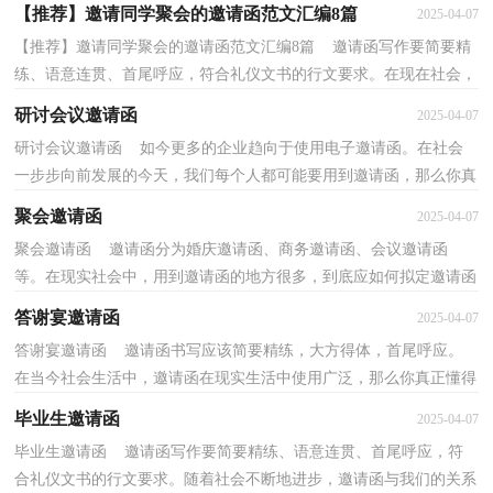
邀请函才是有效的呢？下面是小编为大家收集的大学...
【推荐】邀请同学聚会的邀请函范文汇编8篇
2025-04-07
【推荐】邀请同学聚会的邀请函范文汇编8篇 邀请函写作要简要精
练、语意连贯、首尾呼应，符合礼仪文书的行文要求。在现在社会，
邀请函在活动中起到的作用越来越大，那么邀请函...
研讨会议邀请函
2025-04-07
研讨会议邀请函 如今更多的企业趋向于使用电子邀请函。在社会
一步步向前发展的今天，我们每个人都可能要用到邀请函，那么你真
正懂得怎么写好邀请函吗？下面是小编收集整理的研...
聚会邀请函
2025-04-07
聚会邀请函 邀请函分为婚庆邀请函、商务邀请函、会议邀请函
等。在现实社会中，用到邀请函的地方很多，到底应如何拟定邀请函
呢？下面是小编收集整理的聚会邀请函，欢迎大家分享。...
答谢宴邀请函
2025-04-07
答谢宴邀请函 邀请函书写应该简要精练，大方得体，首尾呼应。
在当今社会生活中，邀请函在现实生活中使用广泛，那么你真正懂得
怎么写好邀请函吗？以下是小编精心整理的答谢宴邀请函...
毕业生邀请函
2025-04-07
毕业生邀请函 邀请函写作要简要精练、语意连贯、首尾呼应，符
合礼仪文书的行文要求。随着社会不断地进步，邀请函与我们的关系