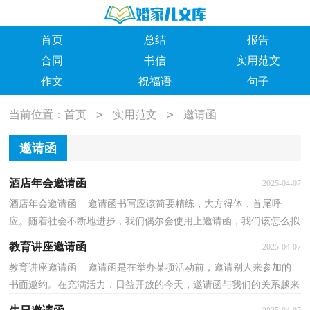
首页
总结
报告
合同
书信
实用范文
作文
祝福语
句子
>
>
当前位置：
首页
实用范文
邀请函
邀请函
酒店年会邀请函
2025-04-07
酒店年会邀请函 邀请函书写应该简要精练，大方得体，首尾呼
应。随着社会不断地进步，我们偶尔会使用上邀请函，我们该怎么拟
定邀请函呢？以下是小编整理的酒店年会邀请函，仅供参考，欢...
教育讲座邀请函
2025-04-07
教育讲座邀请函 邀请函是在举办某项活动前，邀请别人来参加的
书面邀约。在充满活力，日益开放的今天，邀请函与我们的关系越来
越密切，那么邀请函的格式，你掌握了吗以下是小编收集...