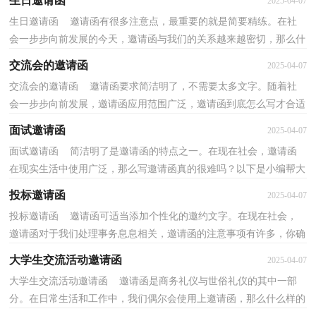
生日邀请函
2025-04-07
生日邀请函 邀请函有很多注意点，最重要的就是简要精练。在社
会一步步向前发展的今天，邀请函与我们的关系越来越密切，那么什
么样的邀请函才是有效的呢？下面是小编整理的 生日...
交流会的邀请函
2025-04-07
交流会的邀请函 邀请函要求简洁明了，不需要太多文字。随着社
会一步步向前发展，邀请函应用范围广泛，邀请函到底怎么写才合适
呢？以下是小编帮大家整理的交流会的邀请函，仅供参考...
面试邀请函
2025-04-07
面试邀请函 简洁明了是邀请函的特点之一。在现在社会，邀请函
在现实生活中使用广泛，那么写邀请函真的很难吗？以下是小编帮大
家整理的面试邀请函，仅供参考，欢迎大家阅读。面试邀...
投标邀请函
2025-04-07
投标邀请函 邀请函可适当添加个性化的邀约文字。在现在社会，
邀请函对于我们处理事务息息相关，邀请函的注意事项有许多，你确
定会写吗？以下是小编整理的投标邀请函，欢迎大家分享...
大学生交流活动邀请函
2025-04-07
大学生交流活动邀请函 邀请函是商务礼仪与世俗礼仪的其中一部
分。在日常生活和工作中，我们偶尔会使用上邀请函，那么什么样的