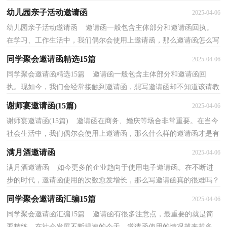
越来越密切，大家知道邀请函的格式吗？下面是小编精...
幼儿园亲子活动邀请函
2025-04-06
幼儿园亲子活动邀请函 邀请函一般包含主体部分和邀请函回执。
在学习、工作生活中，我们偶尔会使用上邀请函，那么邀请函怎么写
才能发挥它最大的作用呢？以下是小编整理的幼儿园...
同学聚会邀请函精选15篇
2025-04-06
同学聚会邀请函精选15篇 邀请函一般包含主体部分和邀请函回
执。现如今，我们会经常接触到邀请函，想写邀请函却不知道该请教
谁？下面是小编为大家收集的同学聚会邀请函，希望能够...
谢师宴邀请函(15篇)
2025-04-06
谢师宴邀请函(15篇) 邀请函在商务、婚庆等场合非常重要。在当今
社会生活中，我们偶尔会使用上邀请函，那么什么样的邀请函才是有
效的呢？以下是小编精心整理的谢师宴邀请函，供大...
满月酒邀请函
2025-04-06
满月酒邀请函 如今更多的企业趋向于使用电子邀请函。在不断进
步的时代，邀请函使用的次数愈发增长，那么写邀请函真的很难吗？
以下是小编为大家收集的满月酒邀请函，仅供参考，大家...
同学聚会邀请函汇编15篇
2025-04-06
同学聚会邀请函汇编15篇 邀请函有很多注意点，最重要的就是简
要精练。在社会发展不断提速的今天，邀请函使用的情况越来越多，