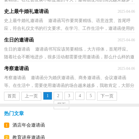
那么什么样的邀请函才是有效的呢？下面是小编整理的...
史上最牛婚礼邀请函
2025-04-06
史上最牛婚礼邀请函 邀请函写作要简要精练、语意连贯、首尾呼
应，符合礼仪文书的行文要求。在学习、工作生活中，邀请函使用的
次数愈发增长，那么邀请函怎么写才能发挥它最大的...
生日的邀请函
2025-04-06
生日的邀请函 邀请函书写应该简要精练，大方得体，首尾呼应。
随着社会不断地进步，很多活动都需要使用邀请函，那么什么样的邀
请函才是有效的呢？下面是小编收集整理的生日的邀请函...
考察邀请函
2025-04-06
考察邀请函 邀请函分为婚庆邀请函、商务邀请函、会议邀请函
等。在生活中，需要使用邀请函的场合越来越多，我敢肯定，大部分
人都对拟定邀请函很是头疼的，以下是小编收集整理的考...
1
2
3
4
5
首页
上一页
下一页
尾页
热门文章
酒店年会邀请函
1
教育讲座邀请函
2