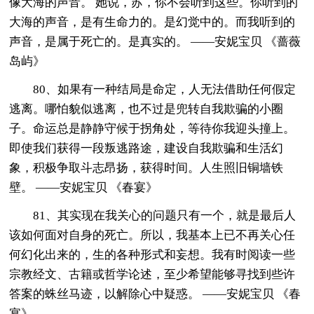
像大海的声音。 她说，苏，你不会听到这些。你听到的
大海的声音，是有生命力的。是幻觉中的。而我听到的
声音，是属于死亡的。是真实的。 ——安妮宝贝 《蔷薇
岛屿》
80、如果有一种结局是命定，人无法借助任何假定
逃离。哪怕貌似逃离，也不过是兜转自我欺骗的小圈
子。命运总是静静守候于拐角处，等待你我迎头撞上。
即使我们获得一段叛逃路途，建设自我欺骗和生活幻
象，积极争取斗志昂扬，获得时间。人生照旧铜墙铁
壁。 ——安妮宝贝 《春宴》
81、其实现在我关心的问题只有一个，就是最后人
该如何面对自身的死亡。所以，我基本上已不再关心任
何幻化出来的，生的各种形式和妄想。我有时阅读一些
宗教经文、古籍或哲学论述，至少希望能够寻找到些许
答案的蛛丝马迹，以解除心中疑惑。 ——安妮宝贝 《春
宴》