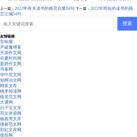
编88条
2022年有关读书的格言合集84句
2022年简短的读书的格
上一篇：
下一篇：
言汇编54句
友情链接
:
音响屋
尹破魔博客
开源作文网
谷夏时尚网
盈妍作文网
书童网
华中范文网
知网论文网
精英文库
桃李阅读网
格灵范文网
大通网
日子宝文库
范文资源网
杨嘉莺文库
微蕲范文网
彩虹文库网
搜答网