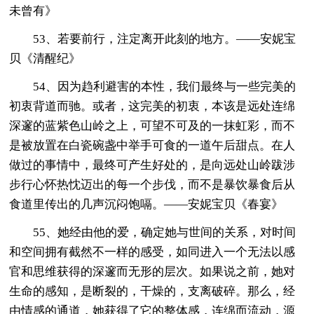
未曾有》
53、若要前行，注定离开此刻的地方。——安妮宝
贝《清醒纪》
54、因为趋利避害的本性，我们最终与一些完美的
初衷背道而驰。或者，这完美的初衷，本该是远处连绵
深邃的蓝紫色山岭之上，可望不可及的一抹虹彩，而不
是被放置在白瓷碗盏中举手可食的一道午后甜点。在人
做过的事情中，最终可产生好处的，是向远处山岭跋涉
步行心怀热忱迈出的每一个步伐，而不是暴饮暴食后从
食道里传出的几声沉闷饱嗝。——安妮宝贝《春宴》
55、她经由他的爱，确定她与世间的关系，对时间
和空间拥有截然不一样的感受，如同进入一个无法以感
官和思维获得的深邃而无形的层次。如果说之前，她对
生命的感知，是断裂的，干燥的，支离破碎。那么，经
由情感的通道，她获得了它的整体感，连绵而流动，源