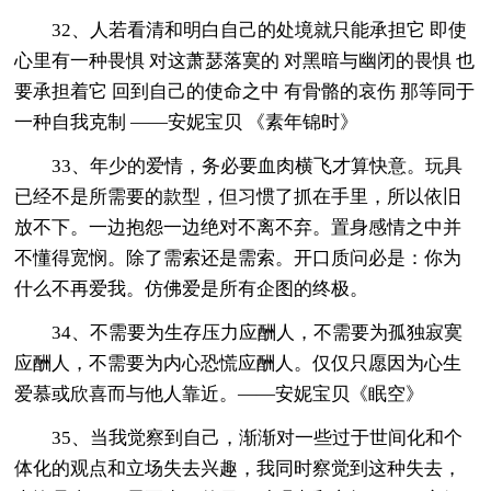
32、人若看清和明白自己的处境就只能承担它 即使
心里有一种畏惧 对这萧瑟落寞的 对黑暗与幽闭的畏惧 也
要承担着它 回到自己的使命之中 有骨骼的哀伤 那等同于
一种自我克制 ——安妮宝贝 《素年锦时》
33、年少的爱情，务必要血肉横飞才算快意。玩具
已经不是所需要的款型，但习惯了抓在手里，所以依旧
放不下。一边抱怨一边绝对不离不弃。置身感情之中并
不懂得宽悯。除了需索还是需索。开口质问必是：你为
什么不再爱我。仿佛爱是所有企图的终极。
34、不需要为生存压力应酬人，不需要为孤独寂寞
应酬人，不需要为内心恐慌应酬人。仅仅只愿因为心生
爱慕或欣喜而与他人靠近。——安妮宝贝《眠空》
35、当我觉察到自己，渐渐对一些过于世间化和个
体化的观点和立场失去兴趣，我同时察觉到这种失去，