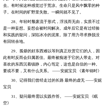
去。有时候这种感觉过于荒凉。生命只是风中飘零的种
子。在时间的旷野里失散。一瞬间就不见了。
28、年轻时颓废流于形式，浮浅而无由，实质不过
是一种妄想。妄想会被时间解决。成年后它是有过经验
和实践的疑问，深陷冰冷的泥浆。除了用力寻求挣脱没
有回转余地。
29、孤僻的好东西难以等到真正欣赏它们的人，因
此有时反而会归属甚佳。最终被痴迷于它的人带走。对
喜欢的东西沉着镇静，内心笃定，这也是自信的一种。
要或不要，又有什么关系。 ——安妮宝贝 《素年锦时》
30、记得我们曾经走过的长路 最终的虚无 ——安妮
宝贝
31、疑问最终需以实践作答。 ——安妮宝贝 《眠
空》