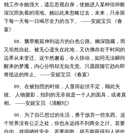
独工作令她强大，遗忘忽视自身，使她进入某种信仰般
深沉而执着的境地。她以此来忽略过去，未来，只余留
下每一天每一日竭尽全力的当下。 ——安妮宝贝 《春
宴》
88、飘带般延伸到远方的白色公路。幽深隐藏，而
又坦然自处。被无心遗失在此地，又仿佛存在于时间的
边界从未变迁。这乍然邂逅，令人惊动，如同无法瞬间
醒来的梦魇，内心分明却无知无觉。只愿跟随它趋向即
将抵达的终止。 ——安妮宝贝 《春宴》
89、在被拍照的时候，人显得起伏不定，顾此失
彼。 人物摄影，拍到的无非就是一个人的面具，或者真
相。 ——安妮宝贝 《清醒纪》
90、为了自己想过的生活，勇于放弃一些东西。这
个世界没有公正之处，你也永远得不到两全之计。若要
自由，就得牺牲安全。若要闲散，就不能获得别人评价