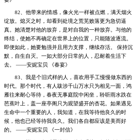
82、他带来的情感，像火光一样被点燃，满天烟火
绽放。熄灭之时，却看到处境之荒芜败落更为急切逼
真。她清楚对他的放弃，是对自我的一种放弃。与他的
终结，使她不再确定在世界上的位置，只能随波逐流。
即便如此，她要勉强并且用力支撑，继续存活。 保持沉
默，自生自灭。一如大部分日常的人，忍耐着生活下
去。 ——安妮宝贝 《春宴》
83、我是个旧式样的人，喜欢用手工慢慢做东西的
时代。那个时代，有人跋涉千山万水只为相见一面，鸿
雁往来耐心等待，春夜无事庭院中闲坐，聆听雨水跌在
芭蕉叶上，盖一座亭阁只为观望盛开的杏花。如果遇见
生命中一个重要的人，我知道，在我等待他良久的时
候，他也已经等待我良久。我们各自都应该是美而好
的。 ——安妮宝贝 《一封信》