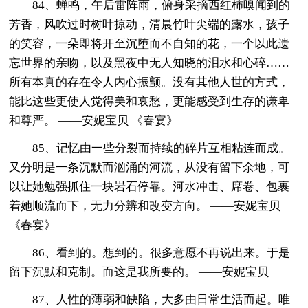
84、蝉鸣，午后雷阵雨，俯身采摘西红柿嗅闻到的
芳香，风吹过时树叶掠动，清晨竹叶尖端的露水，孩子
的笑容，一朵即将开至沉堕而不自知的花，一个以此遗
忘世界的亲吻，以及黑夜中无人知晓的泪水和心碎……
所有本真的存在令人内心振颤。没有其他人世的方式，
能比这些更使人觉得美和哀愁，更能感受到生存的谦卑
和尊严。 ——安妮宝贝 《春宴》
85、记忆由一些分裂而持续的碎片互相粘连而成。
又分明是一条沉默而汹涌的河流，从没有留下余地，可
以让她勉强抓住一块岩石停靠。河水冲击、席卷、包裹
着她顺流而下，无力分辨和改变方向。 ——安妮宝贝
《春宴》
86、看到的。想到的。很多意愿不再说出来。于是
留下沉默和克制。而这是我所要的。 ——安妮宝贝
87、人性的薄弱和缺陷，大多由日常生活而起。唯