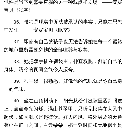
也许是当下更需要克服的另一种观点和立场。——安妮
宝贝《眠空》
36、孤独是现实中无法被承认的事实，只能在思想
中发生。——安妮宝贝《眠空》
37、即使有自己的孩子也无法告诉她在每一个辗转
的城市里所需要穿越的全部喧嚣与寂寞。
38、她把双手插在裤袋里，伸直双腿，舒展自己的
身体。清冷的夜间空气令人振奋。
39、很平淡。很熟悉。好像他的气味就是你自己身
上的气味。
40、坐在山顶树荫下，阳光从松针缝隙里洒到眼皮
上，点点金光闪烁。满山苍翠里，只听见松涛在大风中
起伏，如同潮水此起彼伏。好大的风。格外湛蓝的天色
蔓延在群山之间，白云朵朵。那一刻时间和天地似乎是