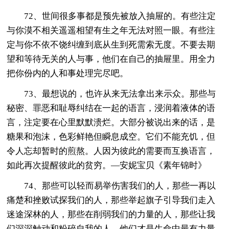
72、世间很多事都是预先被放入抽屉的。有些注定
与你漠不相关遥遥相望有生之年无法对照一眼。有些注
定与你不依不饶纠缠到底从生到死需索无度。不要去期
望和等待无关的人与事，他们在自己的抽屉里。用全力
把你份内的人和事处理完尽吧。
73、最想说的，也许从来无法拿出来示众。那些与
秘密、罪恶和耻辱纠结在一起的语言，浸润着液体的语
言，注定要在心里默默溃烂。大部分被说出来的话，是
糖果和泡沫，色彩鲜艳但瞬息成空。它们不能充饥，但
令人忘却暂时的煎熬。人因为彼此的需要而互换语言，
如此再次提醒彼此的贫穷。—安妮宝贝《素年锦时》
74、那些可以轻而易举伤害我们的人，那些一再以
痛楚和挫败试探我们的人，那些举起旗子引导我们走入
迷途深林的人，那些在削弱我们的力量的人，那些让我
们深深触动和粉碎自我的人，他们才是生命中最有力量