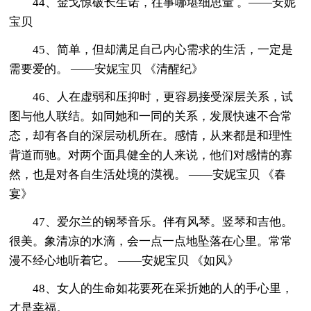
44、金戈惊破长生诺，往事哪堪细思量 。——安妮
宝贝
45、简单，但却满足自己内心需求的生活，一定是
需要爱的。 ——安妮宝贝 《清醒纪》
46、人在虚弱和压抑时，更容易接受深层关系，试
图与他人联结。如同她和一同的关系，发展快速不合常
态，却有各自的深层动机所在。感情，从来都是和理性
背道而驰。对两个面具健全的人来说，他们对感情的寡
然，也是对各自生活处境的漠视。 ——安妮宝贝 《春
宴》
47、爱尔兰的钢琴音乐。伴有风琴。竖琴和吉他。
很美。象清凉的水滴，会一点一点地坠落在心里。常常
漫不经心地听着它。 ——安妮宝贝 《如风》
48、女人的生命如花要死在采折她的人的手心里，
才是幸福。