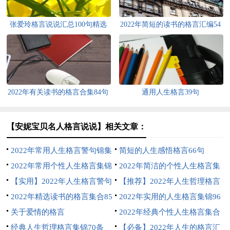
张爱玲格言说说汇总100句精选
2022年简短的读书的格言汇编54
句
2022年有关读书的格言合集84句
通用人生格言39句
【安妮宝贝名人格言说说】相关文章：
2022年常用人生格言警句锦集
简短的人生感悟格言66句
40句
2022年常用个性人生格言集锦
2022年简洁的个性人生格言集
38条
【实用】2022年人生格言警句
合56句
【推荐】2022年人生哲理格言
摘录89条
2022年精选读书的格言集合85
汇编85条
2022年实用的人生格言集锦96
条
关于爱情的格言
条
2022年经典个性人生格言集合
经典人生哲理格言集锦70条
96条
【必备】2022年人生的格言汇