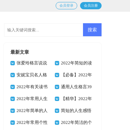
会员登录
会员注册
最新文章
张爱玲格言说说
2022年简短的读
汇总100句精选
安妮宝贝名人格
书的格言汇编54句
【必备】2022年
言说说（通用90
2022年有关读书
励志座右铭合集68
通用人生格言39
句）
的格言合集84句
2022年常用人生
句
句
【精华】2022年
格言警句锦集40句
2022年简单的人
人生格言座右铭集合
简短的人生感悟
生励志座右铭锦集
2022年常用个性
95句
格言66句
2022年简洁的个