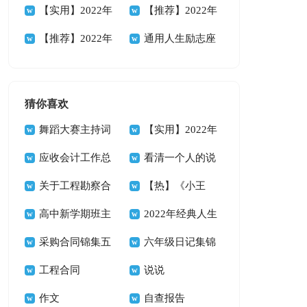
88条
人生格言集锦38条
【实用】2022年
性人生格言集合56
【推荐】2022年
人生格言警句摘录
【推荐】2022年
句
励志座右铭汇编94
通用人生励志座
89条
人生哲理格言汇编
条
右铭集合35条
85条
猜你喜欢
舞蹈大赛主持词
【实用】2022年
14篇
应收会计工作总
悲伤唯美句子集合
看清一个人的说
结
关于工程勘察合
39条
说
【热】《小王
同
高中新学期班主
子》读书心得
2022年经典人生
任工作计划
采购合同锦集五
唯美的句子汇总66
六年级日记集锦
篇
工程合同
句
15篇
说说
作文
自查报告