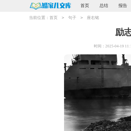
首页
总结
报告
>
>
当前位置：
首页
句子
座右铭
励
时间：2025-04-19 11: