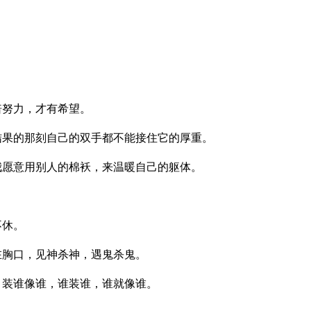
倍努力，才有希望。
结果的那刻自己的双手都不能接住它的厚重。
我愿意用别人的棉袄，来温暖自己的躯体。
不休。
在胸口，见神杀神，遇鬼杀鬼。
；装谁像谁，谁装谁，谁就像谁。