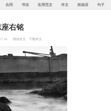
合同
书信
实用范文
作文
祝福语
句子
志座右铭
17:34
阅读全文
下载本文