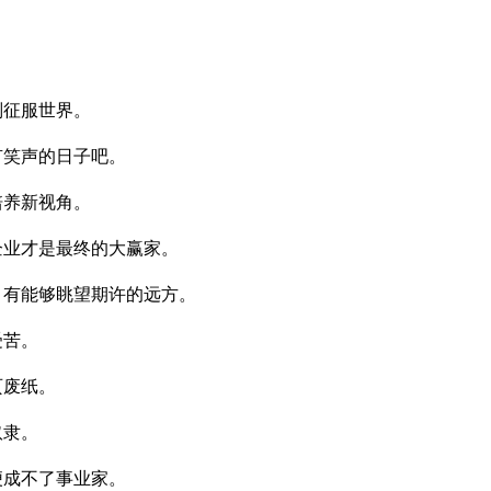
。
则征服世界。
有笑声的日子吧。
培养新视角。
企业才是最终的大赢家。
，有能够眺望期许的远方。
受苦。
页废纸。
奴隶。
便成不了事业家。