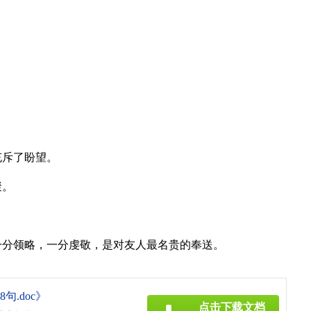
。
充斥了盼望。
聚。
一分领略，一分虔敬，是对友人最名贵的奉送。
句.doc》
点击下载文档