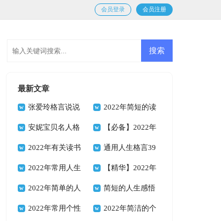
会员登录
会员注册
最新文章
张爱玲格言说说
2022年简短的读
汇总100句精选
安妮宝贝名人格
书的格言汇编54句
【必备】2022年
言说说（通用90
2022年有关读书
励志座右铭合集68
通用人生格言39
句）
的格言合集84句
2022年常用人生
句
句
【精华】2022年
格言警句锦集40句
2022年简单的人
人生格言座右铭集合
简短的人生感悟
生励志座右铭锦集
2022年常用个性
95句
格言66句
2022年简洁的个