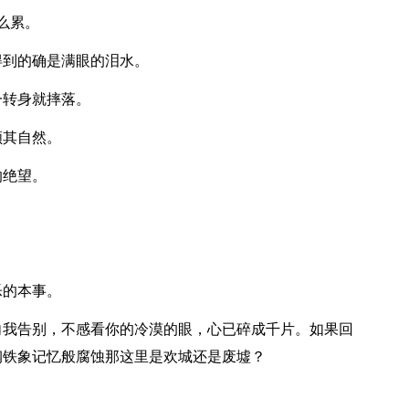
么累。
得到的确是满眼的泪水。
一转身就摔落。
顺其自然。
的绝望。
。
乐的本事。
向我告别，不感看你的冷漠的眼，心已碎成千片。如果回
钢铁象记忆般腐蚀那这里是欢城还是废墟？