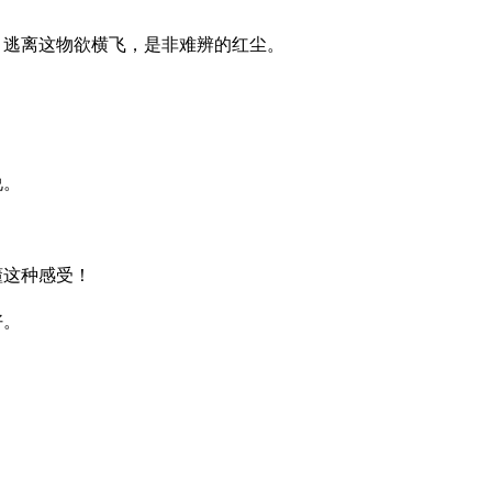
，逃离这物欲横飞，是非难辨的红尘。
说。
懂这种感受！
好。