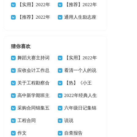
88条
人生格言集锦38条
【实用】2022年
性人生格言集合56
【推荐】2022年
人生格言警句摘录
【推荐】2022年
句
励志座右铭汇编94
通用人生励志座
89条
人生哲理格言汇编
条
右铭集合35条
85条
猜你喜欢
舞蹈大赛主持词
【实用】2022年
14篇
应收会计工作总
悲伤唯美句子集合
看清一个人的说
结
关于工程勘察合
39条
说
【热】《小王
同
高中新学期班主
子》读书心得
2022年经典人生
任工作计划
采购合同锦集五
唯美的句子汇总66
六年级日记集锦
篇
工程合同
句
15篇
说说
作文
自查报告