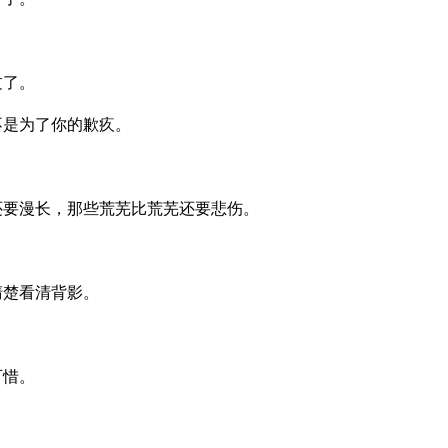
过了。
不是为了你的歉疚。
。
还要漫长，那些荒芜比荒芜还要悲伤。
。
清楚看清背影。
可惜。