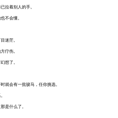
你已拉着别人的手。
她也不会懂。
盲目迷茫。
地方疗伤。
何幻想了。
。
开时就会有一批骏马，任你挑选。
系。
道那是什么了。