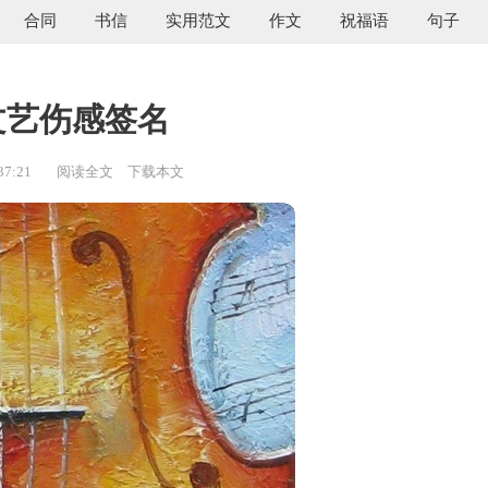
合同
书信
实用范文
作文
祝福语
句子
文艺伤感签名
37:21
阅读全文
下载本文