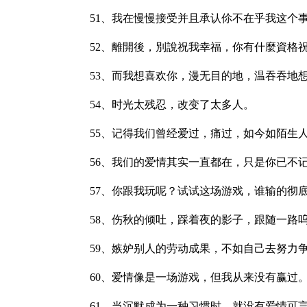
51、我在慢慢接受并且承认伱不在乎我这个
52、離開後，別說祝我幸福，你有什麼資格
53、而我想喜欢你，漫无目的地，温吞吞地
54、时光太残忍，改变了太多人。
55、记得我们曾经爱过，痛过，如今如陌生
56、我们的爱情其实一直都在，只是你已不
57、你跟我玩呢？试试这场游戏，谁输的彻
58、伤秋的倾吐，踩着夜的影子，跟随一路
59、嫉妒别人的劳动成果，不如自己去努力
60、爱情像是一场游戏，但我从来没有赢过
61、当沉默成为一种习惯时，就没有爱情可