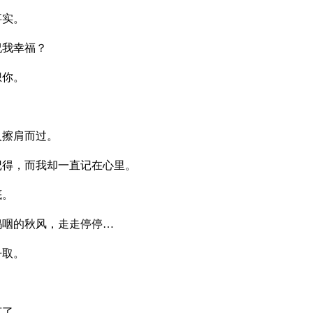
事实。
祝我幸福？
想你。
人擦肩而过。
记得，而我却一直记在心里。
底。
呜咽的秋风，走走停停…
争取。
。
言了。