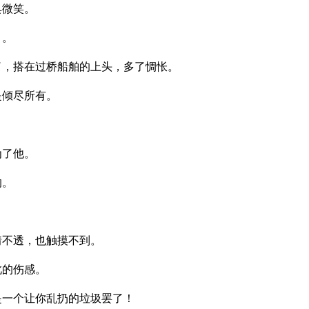
具微笑。
。。
了，搭在过桥船舶的上头，多了惆怅。
是倾尽所有。
为了他。
的。
猜不透，也触摸不到。
此的伤感。
是一个让你乱扔的垃圾罢了！