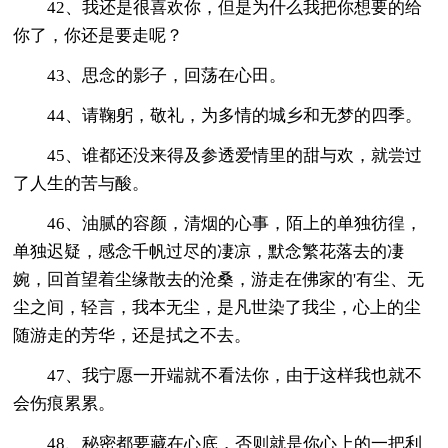
42、我还是很喜欢你，但是为什么我把你想要的给
你了，你还是要走呢？
43、思念的影子，回荡在心田。
44、请鞠躬，敬礼，为多情的城乡和无梦的四季。
45、谁都还没来得及参透爱情里的甜与欢，就尝过
了人生的苦与酸。
46、油腻的容颜，清烟的心事，陌上的单独彷徨，
单独迟疑，感念千帆过尽的凄凉，默念繁花落去的凄
婉，回首望着尘缘散去的沧桑，游走在佛家的'有尘、无
尘之间，轻言，我本无尘，是凡世染了我尘，心上的尘
随游走的芳华，还是拭之不去。
47、我宁愿一开端就不看法你，由于这样我也就不
会伤痕累累。
48、秘密都要藏在心底，否则就是你心上的一把利