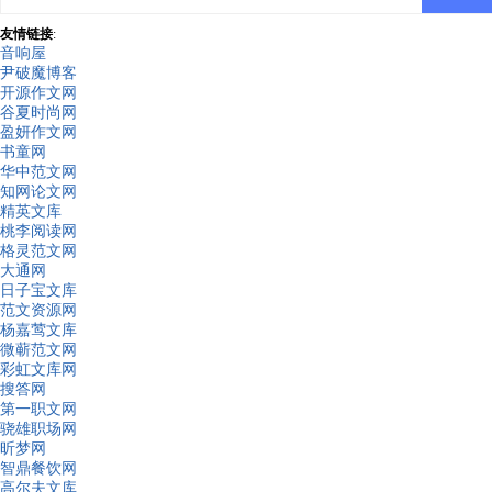
友情链接
:
音响屋
尹破魔博客
开源作文网
谷夏时尚网
盈妍作文网
书童网
华中范文网
知网论文网
精英文库
桃李阅读网
格灵范文网
大通网
日子宝文库
范文资源网
杨嘉莺文库
微蕲范文网
彩虹文库网
搜答网
第一职文网
骁雄职场网
昕梦网
智鼎餐饮网
高尔夫文库