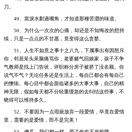
刀。
49、當淚水劃過嘴角，才知道那種苦澀的味道。
50、为什么一次次的心痛，却还是不知悔改的想持
续，只是一点点的不甘愿，竟变得这么贪婪。
51、人生不如意之事十之八九，下属事出有因怒斥
你，邻居呆头呆脑痛骂你，老婆赌气回娘家，孩子不争
气教师是找上门告状，评职称分房子被挤了没名额。你
说气不气？无论任务还是生活上，每自己都会有每自己
的懊恼。每心目中都会面临诸多的大事大事，自己的精
神无限，假如每天都不分轻重缓急的去纠结这些事，不
晓得可以维持多久。
52、不要因为一点瑕疵放弃一段爱情，毕竟在爱情
里，需要的是爱情，而不是完美！
53、傻瓜，我们都一样，受了伤也不肯投降。