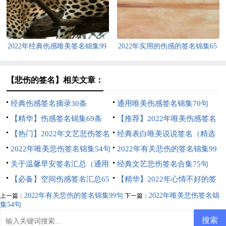
2022年经典伤感唯美签名锦集99
2022年实用的伤感的签名锦集65
句
句
【悲伤的签名】相关文章：
经典伤感签名摘录30条
通用唯美伤感签名锦集70句
【精华】伤感签名锦集69条
【推荐】2022年唯美伤感签名
【热门】2022年文艺悲伤签名
集合70句
经典表白唯美说说签名（精选
锦集46条
2022年唯美悲伤签名锦集54句
40句）
2022年有关悲伤的签名锦集99
关于温馨早安签名汇总（通用
句
经典文艺悲伤签名合集75句
130句）
【必备】空间伤感签名汇总65
【精华】2022年心情不好的签
条
名集合49条
2022年有关悲伤的签名锦集99句
2022年唯美悲伤签名锦
上一篇：
下一篇：
集54句