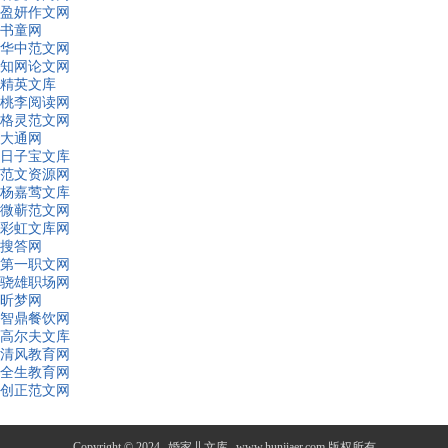
盈妍作文网
书童网
华中范文网
知网论文网
精英文库
桃李阅读网
格灵范文网
大通网
日子宝文库
范文资源网
杨嘉莺文库
微蕲范文网
彩虹文库网
搜答网
第一职文网
骁雄职场网
昕梦网
智鼎餐饮网
高尔夫文库
清风教育网
全生教育网
创正范文网
Copyright © 2024
婚家儿文库
www.hunjiaer.com 版权所有