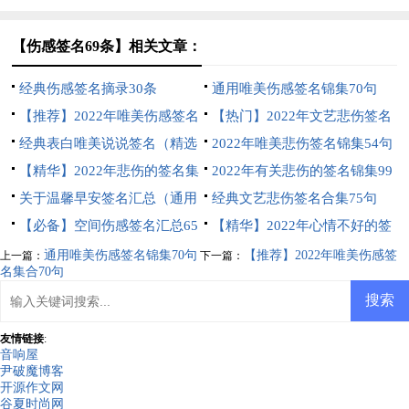
句
句
【伤感签名69条】相关文章：
经典伤感签名摘录30条
通用唯美伤感签名锦集70句
【推荐】2022年唯美伤感签名
【热门】2022年文艺悲伤签名
集合70句
经典表白唯美说说签名（精选
锦集46条
2022年唯美悲伤签名锦集54句
40句）
【精华】2022年悲伤的签名集
2022年有关悲伤的签名锦集99
锦78句
关于温馨早安签名汇总（通用
句
经典文艺悲伤签名合集75句
130句）
【必备】空间伤感签名汇总65
【精华】2022年心情不好的签
条
名集合49条
通用唯美伤感签名锦集70句
【推荐】2022年唯美伤感签
上一篇：
下一篇：
名集合70句
友情链接
:
音响屋
尹破魔博客
开源作文网
谷夏时尚网