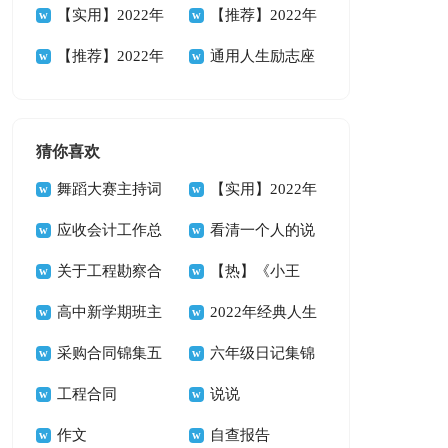
88条
人生格言集锦38条
【实用】2022年
性人生格言集合56
【推荐】2022年
人生格言警句摘录
【推荐】2022年
句
励志座右铭汇编94
通用人生励志座
89条
人生哲理格言汇编
条
右铭集合35条
85条
猜你喜欢
舞蹈大赛主持词
【实用】2022年
14篇
应收会计工作总
悲伤唯美句子集合
看清一个人的说
结
关于工程勘察合
39条
说
【热】《小王
同
高中新学期班主
子》读书心得
2022年经典人生
任工作计划
采购合同锦集五
唯美的句子汇总66
六年级日记集锦
篇
工程合同
句
15篇
说说
作文
自查报告