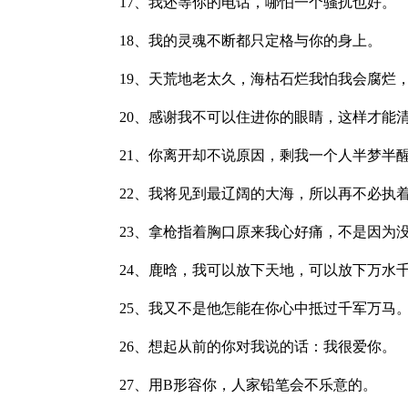
17、我还等你的电话，哪怕一个骚扰也好。
18、我的灵魂不断都只定格与你的身上。
19、天荒地老太久，海枯石烂我怕我会腐烂
20、感谢我不可以住进你的眼睛，这样才能
21、你离开却不说原因，剩我一个人半梦半
22、我将见到最辽阔的大海，所以再不必执
23、拿枪指着胸口原来我心好痛，不是因为
24、鹿晗，我可以放下天地，可以放下万水
25、我又不是他怎能在你心中抵过千军万马
26、想起从前的你对我说的话：我很爱你。
27、用B形容你，人家铅笔会不乐意的。