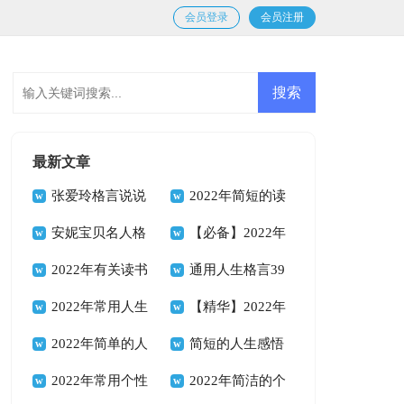
会员登录
会员注册
最新文章
张爱玲格言说说
2022年简短的读
汇总100句精选
安妮宝贝名人格
书的格言汇编54句
【必备】2022年
言说说（通用90
2022年有关读书
励志座右铭合集68
通用人生格言39
句）
的格言合集84句
2022年常用人生
句
句
【精华】2022年
格言警句锦集40句
2022年简单的人
人生格言座右铭集合
简短的人生感悟
生励志座右铭锦集
2022年常用个性
95句
格言66句
2022年简洁的个