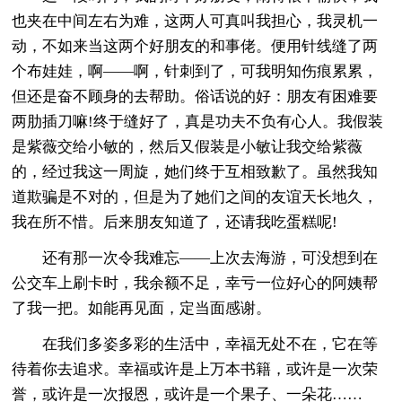
也夹在中间左右为难，这两人可真叫我担心，我灵机一
动，不如来当这两个好朋友的和事佬。便用针线缝了两
个布娃娃，啊——啊，针刺到了，可我明知伤痕累累，
但还是奋不顾身的去帮助。俗话说的好：朋友有困难要
两肋插刀嘛!终于缝好了，真是功夫不负有心人。我假装
是紫薇交给小敏的，然后又假装是小敏让我交给紫薇
的，经过我这一周旋，她们终于互相致歉了。虽然我知
道欺骗是不对的，但是为了她们之间的友谊天长地久，
我在所不惜。后来朋友知道了，还请我吃蛋糕呢!
还有那一次令我难忘——上次去海游，可没想到在
公交车上刷卡时，我余额不足，幸亏一位好心的阿姨帮
了我一把。如能再见面，定当面感谢。
在我们多姿多彩的生活中，幸福无处不在，它在等
待着你去追求。幸福或许是上万本书籍，或许是一次荣
誉，或许是一次报恩，或许是一个果子、一朵花……