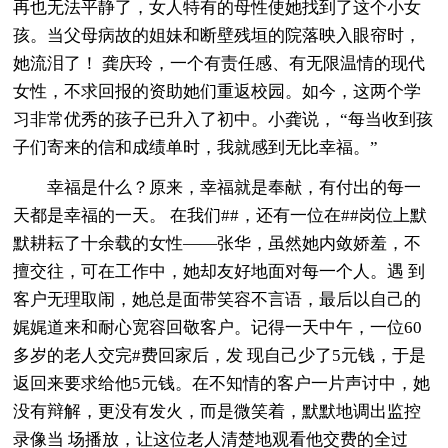
再也无法平静了，女人特有的母性使她找到了这个小女
孩。当父母病故的姐妹和断壁残垣的院落映入眼帘时，
她流泪了！ 龚庆玲，一个有责任感、有无限温情的现代
女性，不求回报的资助她们重返校园。如今，这两个学
习非常优秀的孩子已升入了初中。小龚说， “每当收到孩
子们寄来的信和成绩单时，我就感到无比幸福。”
幸福是什么？原来，幸福就是奉献，有付出的每一
天都是幸福的一天。 在我们##，还有一位在##岗位上默
默耕耘了十余载的女性——张华，虽然她内敛娇羞，不
擅交往，可在工作中，她却友好地面对每一个人。遇 到
客户无理取闹，她总是面带笑容不言语，最后以自己的
娓娓道来和耐心宽容回敬客户。记得一天中午，一位60
多岁的老人交完#费回家后，发 现自己少了5元钱，于是
返回来要求给他5元钱。在不知情的客户一片声讨中，她
没有辩解，更没有发火，而是微笑着，默默地调出监控
录像当 场播放，让这位老人清楚地观看他交费的全过