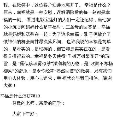
程。在微笑中，这位客户知趣地离开了。 幸福是什么？
原来，幸福就是一种安慰，误解消除后的每一刻都是幸
福的一刻。 看过电影宝莲灯的人们一定还记得，当七岁
的小沉香问妈妈什么是幸福时，三圣母的回答是，幸福
就是妈妈和沉香在一起！为了追求幸福，母 子俩放弃了
做神仙的机会而甘愿流落凡间。 也许我说的幸福是简单
的，是朴实的，是琐碎的，但它却是实实在在的，是看
得见摸得着的。幸福是冬天使得“千树万树梨花开”的瑞
雪；是 “露似珍珠雾似纱”滋润着的万物；是“吹面不寒杨
柳风”的舒服；是令你经常“蓦然回首”的微笑。只有我们
用心去体验，用心去追求，幸 福就会与我们相伴。 谢谢
大家！
幸福是什么演讲稿13
尊敬的老师，亲爱的同学：
大家下午好：