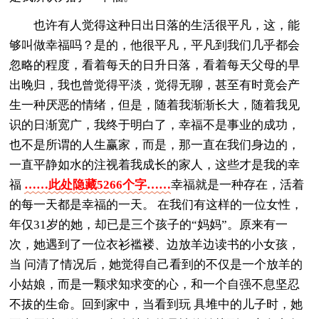
也许有人觉得这种日出日落的生活很平凡，这，能
够叫做幸福吗？是的，他很平凡，平凡到我们几乎都会
忽略的程度，看着每天的日升日落，看着每天父母的早
出晚归，我也曾觉得平淡，觉得无聊，甚至有时竟会产
生一种厌恶的情绪，但是，随着我渐渐长大，随着我见
识的日渐宽广，我终于明白了，幸福不是事业的成功，
也不是所谓的人生赢家，而是，那一直在我们身边的，
一直平静如水的注视着我成长的家人，这些才是我的幸
福
……此处隐藏5266个字……
幸福就是一种存在，活着
的每一天都是幸福的一天。 在我们有这样的一位女性，
年仅31岁的她，却已是三个孩子的“妈妈”。原来有一
次，她遇到了一位衣衫褴褛、边放羊边读书的小女孩，
当 问清了情况后，她觉得自己看到的不仅是一个放羊的
小姑娘，而是一颗求知求变的心，和一个自强不息坚忍
不拔的生命。回到家中，当看到玩 具堆中的儿子时，她