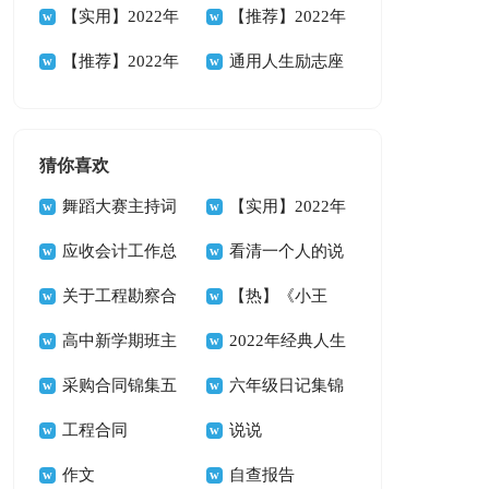
88条
人生格言集锦38条
【实用】2022年
性人生格言集合56
【推荐】2022年
人生格言警句摘录
【推荐】2022年
句
励志座右铭汇编94
通用人生励志座
89条
人生哲理格言汇编
条
右铭集合35条
85条
猜你喜欢
舞蹈大赛主持词
【实用】2022年
14篇
应收会计工作总
悲伤唯美句子集合
看清一个人的说
结
关于工程勘察合
39条
说
【热】《小王
同
高中新学期班主
子》读书心得
2022年经典人生
任工作计划
采购合同锦集五
唯美的句子汇总66
六年级日记集锦
篇
工程合同
句
15篇
说说
作文
自查报告