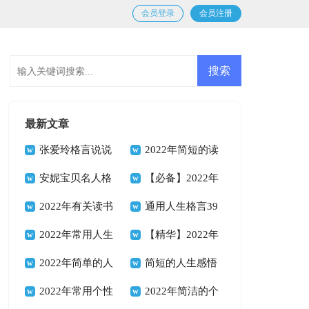
会员登录
会员注册
最新文章
张爱玲格言说说
2022年简短的读
汇总100句精选
安妮宝贝名人格
书的格言汇编54句
【必备】2022年
言说说（通用90
2022年有关读书
励志座右铭合集68
通用人生格言39
句）
的格言合集84句
2022年常用人生
句
句
【精华】2022年
格言警句锦集40句
2022年简单的人
人生格言座右铭集合
简短的人生感悟
生励志座右铭锦集
2022年常用个性
95句
格言66句
2022年简洁的个