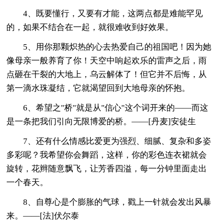
4、既要懂行，又要有才能，这两点都是难能罕见
的，如果不结合在一起，就很难收到好效果。
5、用你那颗炽热的心去热爱自己的祖国吧！因为她
像母亲一般养育了你！天空中响起欢乐的雷声之后，雨
点砸在干裂的大地上，乌云解体了！但它并不后悔，从
第一滴水珠凝结，它就渴望回到大地母亲的怀抱。
6、希望之"桥"就是从"信心"这个词开来的——而这
是一条把我们引向无限博爱的桥。——[丹麦]安徒生
7、还有什么情感比爱更为强烈、细腻、复杂和多姿
多彩呢？我希望你会舞蹈，这样，你的彩色连衣裙就会
旋转，花辫随意飘飞，让芳香四溢，每一分钟里面走出
一个春天。
8、自尊心是个膨胀的气球，戳上一针就会发出风暴
来。——[法]伏尔泰