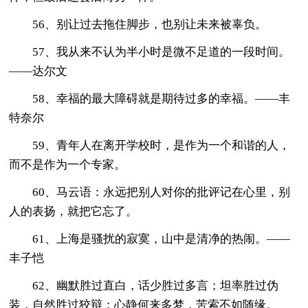
56、别让过去拖住脚步，也别让未来被辜负。
57、我从来不认为半小时是微不足道的一段时间。
——达尔文
58、幸福的最大障碍就是期待过多的幸福。——丰
特奈尔
59、青年人在离开学校时，是作为一个和谐的人，
而不是作为一个专家。
60、马云语：永远把别人对你的批评记在心里，别
人的表扬，就把它忘了。
61、上海是骚扰的寂寞，山中是清净的热闹。——
丰子恺
62、幽默胜过直白，话少胜过多言；坦率胜过伪
装，自然胜过狡辩；心静何来多梦，苦索不如随缘。