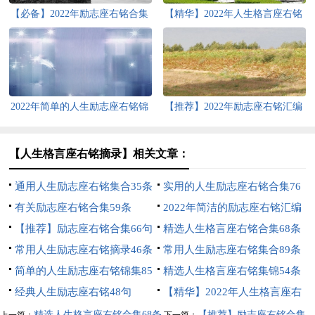
【必备】2022年励志座右铭合集
【精华】2022年人生格言座右铭
68句
集合95句
2022年简单的人生励志座右铭锦
【推荐】2022年励志座右铭汇编
集88条
94条
【人生格言座右铭摘录】相关文章：
通用人生励志座右铭集合35条
实用的人生励志座右铭合集76
有关励志座右铭合集59条
句
2022年简洁的励志座右铭汇编
【推荐】励志座右铭合集66句
78条
精选人生格言座右铭合集68条
常用人生励志座右铭摘录46条
常用人生励志座右铭集合89条
简单的人生励志座右铭锦集85
精选人生格言座右铭集锦54条
句
经典人生励志座右铭48句
【精华】2022年人生格言座右
铭69句
精选人生格言座右铭合集68条
【推荐】励志座右铭合集
上一篇：
下一篇：