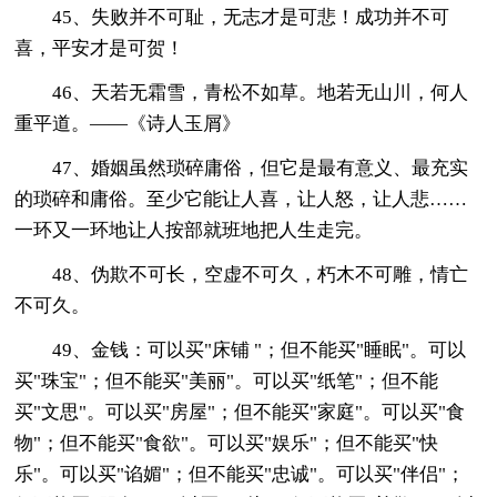
45、失败并不可耻，无志才是可悲！成功并不可
喜，平安才是可贺！
46、天若无霜雪，青松不如草。地若无山川，何人
重平道。——《诗人玉屑》
47、婚姻虽然琐碎庸俗，但它是最有意义、最充实
的琐碎和庸俗。至少它能让人喜，让人怒，让人悲……
一环又一环地让人按部就班地把人生走完。
48、伪欺不可长，空虚不可久，朽木不可雕，情亡
不可久。
49、金钱：可以买"床铺 "；但不能买"睡眠"。可以
买"珠宝"；但不能买"美丽"。可以买"纸笔"；但不能
买"文思"。可以买"房屋"；但不能买"家庭"。可以买"食
物"；但不能买"食欲"。可以买"娱乐"；但不能买"快
乐"。可以买"谄媚"；但不能买"忠诚"。可以买"伴侣"；