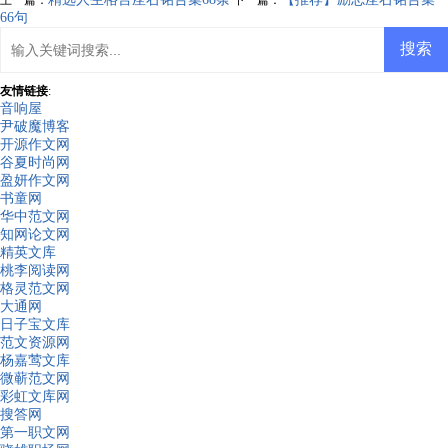
66句
友情链接
:
音响屋
尹破魔博客
开源作文网
谷夏时尚网
盈妍作文网
书童网
华中范文网
知网论文网
精英文库
桃李阅读网
格灵范文网
大通网
日子宝文库
范文资源网
杨嘉莺文库
微蕲范文网
彩虹文库网
搜答网
第一职文网