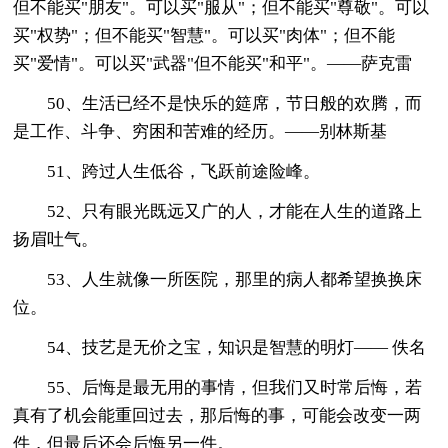
但不能买"朋友"。可以买"服从"；但不能买"尊敬"。可以
买"权势"；但不能买"智慧"。可以买"肉体"；但不能
买"爱情"。可以买"武器"但不能买"和平"。——萨克雷
50、生活已经不是快乐的筵席，节日般的欢腾，而
是工作、斗争、穷困和苦难的经历。——别林斯基
51、跨过人生低谷，飞跃前途险峰。
52、只有眼光既远又广的人，才能在人生的道路上
扬眉吐气。
53、人生就像一所医院，那里的病人都希望换换床
位。
54、技艺是无价之宝，知识是智慧的明灯—— 佚名
55、后悔是最无用的事情，但我们又时常后悔，若
真有了机会能重回过去，那后悔的事，可能会改变一两
件，但最后还会后悔另一件。