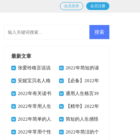
会员登录
会员注册
最新文章
张爱玲格言说说
2022年简短的读
汇总100句精选
安妮宝贝名人格
书的格言汇编54句
【必备】2022年
言说说（通用90
2022年有关读书
励志座右铭合集68
通用人生格言39
句）
的格言合集84句
2022年常用人生
句
句
【精华】2022年
格言警句锦集40句
2022年简单的人
人生格言座右铭集合
简短的人生感悟
生励志座右铭锦集
2022年常用个性
95句
格言66句
2022年简洁的个