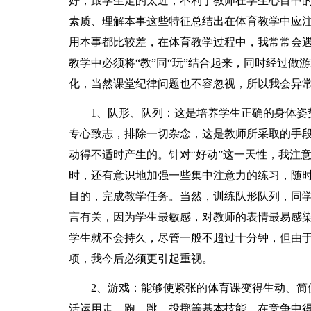
好，跟学生走的太近，不利于教师在学生心目中
素质、理解本事这些特征总结出在体育教学中应注
用本事都比较差，在体育教学过程中，我常常会
教学中必须将“教”同“玩”结合起来，同时经过
化，当然课堂纪律问题也不容忽视，所以我会异
1、队形、队列：这是培养学生正确的身体姿
专心致志，排除一切杂念，这是教师所采取的手
动得不适时产生的。针对“好动”这一天性，我注
时，还有意识地加强一些集中注意力的练习，随
目的，完成教学任务。当然，训练队形队列，同
言有关，因为学生最敏感，对教师的表情最易感
学生就不会持久，尽管一般不超过十分钟，但由于
项，我今后必须更引起重视。
2、游戏：能够使紧张的体育课变得生动、简
活运用走、跑、跳、投掷等基本技能，在竞争中