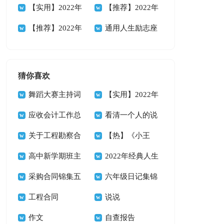
88条
人生格言集锦38条
【实用】2022年
性人生格言集合56
【推荐】2022年
人生格言警句摘录
【推荐】2022年
句
励志座右铭汇编94
通用人生励志座
89条
人生哲理格言汇编
条
右铭集合35条
85条
猜你喜欢
舞蹈大赛主持词
【实用】2022年
14篇
应收会计工作总
悲伤唯美句子集合
看清一个人的说
结
关于工程勘察合
39条
说
【热】《小王
同
高中新学期班主
子》读书心得
2022年经典人生
任工作计划
采购合同锦集五
唯美的句子汇总66
六年级日记集锦
篇
工程合同
句
15篇
说说
作文
自查报告