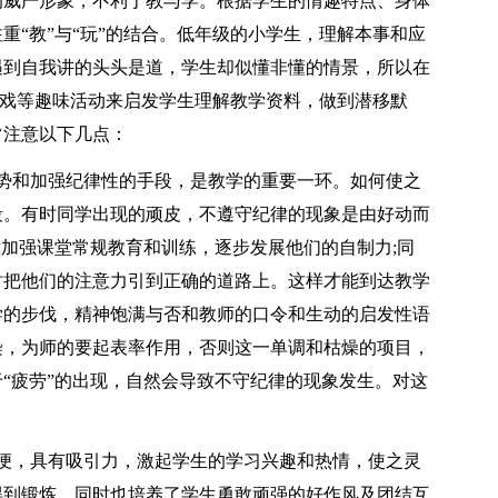
的威严形象，不利于教与学。根据学生的情趣特点、身体
重“教”与“玩”的结合。低年级的小学生，理解本事和应
遇到自我讲的头头是道，学生却似懂非懂的情景，所以在
做游戏等趣味活动来启发学生理解教学资料，做到潜移默
常注意以下几点：
势和加强纪律性的手段，是教学的重要一环。如何使之
段。有时同学出现的顽皮，不遵守纪律的现象是由好动而
意加强课堂常规教育和训练，逐步发展他们的自制力;同
时把他们的注意力引到正确的道路上。这样才能到达教学
学的步伐，精神饱满与否和教师的口令和生动的启发性语
染，为师的要起表率作用，否则这一单调和枯燥的项目，
“疲劳”的出现，自然会导致不守纪律的现象发生。对这
便，具有吸引力，激起学生的学习兴趣和热情，使之灵
得到锻炼，同时也培养了学生勇敢顽强的好作风及团结互