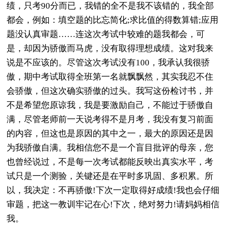
绩，只考90分而已，我错的全不是我不该错的，我全部
都会，例如：填空题的比忘简化;求比值的得数算错;应用
题没认真审题……连这次考试中较难的题我都会，可
是，却因为骄傲而马虎，没有取得理想成绩。这对我来
说是不应该的。尽管这次考试没有100，我承认我很骄
傲，期中考试取得全班第一名就飘飘然，其实我忍不住
会骄傲，但这次确实骄傲的过头。我写这份检讨书，并
不是希望您原谅我，我是要激励自己，不能过于骄傲自
满，尽管老师前一天说考得不是月考，我没有复习前面
的内容，但这也是原因的其中之一，最大的原因还是因
为我骄傲自满。我相信您不是一个盲目批评的母亲，您
也曾经说过，不是每一次考试都能反映出真实水平，考
试只是一个测验，关键还是在平时多巩固、多积累。所
以，我决定：不再骄傲!下次一定取得好成绩!我也会仔细
审题，把这一教训牢记在心!下次，绝对努力!请妈妈相信
我。