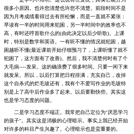
很多小原因。也许您清楚也许您不清楚。前段时间不是
因为月考成绩看得过去有所松懈，而是一直就不紧张：
早读有一半的时间用来犯困，另一半时间中的效率也不
高，有时还哼首歌什么的(由此决定以后少听歌)。上课
时，特别是数学和英语。一有听不懂的情况就犯困，越
困越听不懂(最近课前开始仔细预习了，上课听懂了就不
犯困了，这方面有了改善)。然后，我不清楚何时有了个
大毛病----发呆。这的确浪费了很多时间。只要一闲下来
就发呆。所以，以后打算把日程排满，充实自己，改掉
这个自杀式的烂毛玻还有，我有个不爱写作业的毛玻特
别是上了高中后作业多了起来。以后要勤快些。其实这
也是学习态度的问题。
二是学习态度不端正。我常把自己定位为"厌恶学习
的孩子"。其实这是消极的心理暗示。事实上我已经开始
对许多的科目产生兴趣了。心理暗示也是蛮重要的。