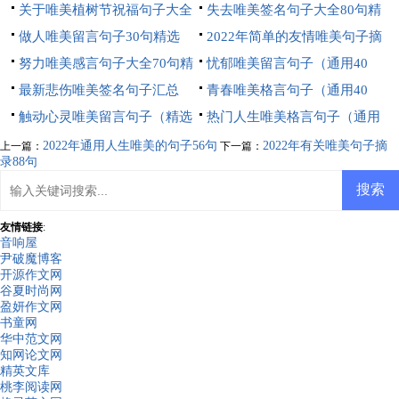
选
关于唯美植树节祝福句子大全
句）
失去唯美签名句子大全80句精
（通用100句）
做人唯美留言句子30句精选
选
2022年简单的友情唯美句子摘
努力唯美感言句子大全70句精
录55条
忧郁唯美留言句子（通用40
选
最新悲伤唯美签名句子汇总
句）
青春唯美格言句子（通用40
100句
触动心灵唯美留言句子（精选
句）
热门人生唯美格言句子（通用
30句）
100句）
2022年通用人生唯美的句子56句
2022年有关唯美句子摘
上一篇：
下一篇：
录88句
友情链接
:
音响屋
尹破魔博客
开源作文网
谷夏时尚网
盈妍作文网
书童网
华中范文网
知网论文网
精英文库
桃李阅读网