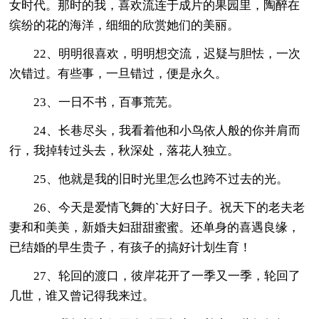
女时代。那时的我，喜欢流连于成片的果园里，陶醉在
缤纷的花的海洋，细细的欣赏她们的美丽。
22、明明很喜欢，明明想交流，迟疑与胆怯，一次
次错过。有些事，一旦错过，便是永久。
23、一日不书，百事荒芜。
24、长巷尽头，我看着他和小鸟依人般的你并肩而
行，我掉转过头去，秋深处，落花人独立。
25、他就是我的旧时光里怎么也跨不过去的光。
26、今天是爱情飞舞的`大好日子。祝天下的老夫老
妻和和美美，新婚夫妇甜甜蜜蜜。还单身的喜遇良缘，
已结婚的早生贵子，有孩子的搞好计划生育！
27、轮回的渡口，彼岸花开了一季又一季，轮回了
几世，谁又曾记得我来过。