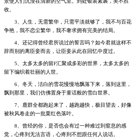
景使人们沉浸在清新的空气里。到处银装素裹，美不胜
收。
3、人生，无需繁华，只需平淡就够了，我不与百花
争艳，我不恋尘繁华，我不奢求拥有完美的结局。
4、还记得曾经君所说过的誓言吗？如今君就这样不
辞而别的离臣妾而去，让臣妾从此在回忆中度过。
5、太多太多的留F汇聚成多彩的世界，太多太多的
留下编织着壮丽的人世。
6、冬天，洁白的雪花慢慢地飘落下来，落到这里，
飘到那里，我们仿佛置身于童话般的雪白世界。
7、鹿群全都跑起来了，越跑越快，极目望去，好像
被秋风卷走的一批栗红色落叶。
8、曾经的你，是否也会有过一种难过到窒息的感
觉，心疼到无法言语，心疼到不想跟任何人说话。