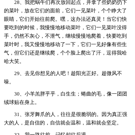
28、我把蜗牛们再次放回起点，并拿了些奶奶扔下
的菜叶，放在它们的面前，它们一见菜叶，个个睁大了
眼睛，它们开始往前爬。嘿，这办法还真灵！当它们快
要吃到的时候，我慢慢地移动菜叶，它们一见菜叶没得
手，仍然不灰心，不泄气，继续慢慢地爬着，快要吃到
菜叶时，我又慢慢地移动了一下，它们一见好像有些生
气，但它们还是继续爬，个个脸上爬出了汗，逗得我哈
哈大笑。
29、去见你想见的人吧！趁阳光正好。趁微风不
噪。
30、小羊羔胖乎乎，白生生；蜷曲的毛，像一团团
绒球贴在身上。
31、张牙舞爪的人，往往是很脆弱的。因为真正强
大的人，是自信的，自信就会温和，温和就会坚定。
32、我一路往前，记忆却往后退。