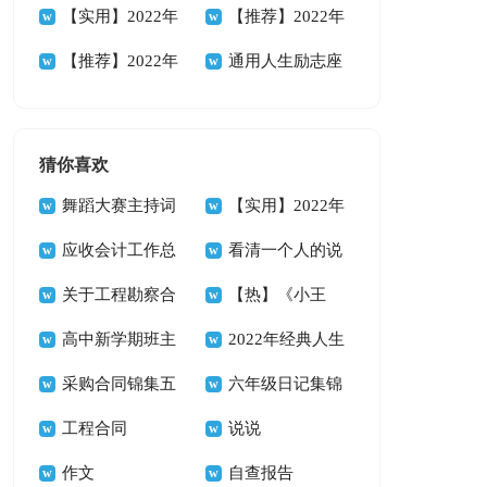
88条
人生格言集锦38条
【实用】2022年
性人生格言集合56
【推荐】2022年
人生格言警句摘录
【推荐】2022年
句
励志座右铭汇编94
通用人生励志座
89条
人生哲理格言汇编
条
右铭集合35条
85条
猜你喜欢
舞蹈大赛主持词
【实用】2022年
14篇
应收会计工作总
悲伤唯美句子集合
看清一个人的说
结
关于工程勘察合
39条
说
【热】《小王
同
高中新学期班主
子》读书心得
2022年经典人生
任工作计划
采购合同锦集五
唯美的句子汇总66
六年级日记集锦
篇
工程合同
句
15篇
说说
作文
自查报告