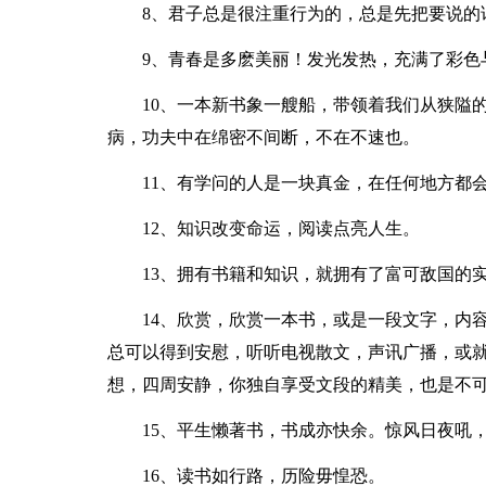
8、君子总是很注重行为的，总是先把要说的
9、青春是多麽美丽！发光发热，充满了彩色
10、一本新书象一艘船，带领着我们从狭隘
病，功夫中在绵密不间断，不在不速也。
11、有学问的人是一块真金，在任何地方都
12、知识改变命运，阅读点亮人生。
13、拥有书籍和知识，就拥有了富可敌国的
14、欣赏，欣赏一本书，或是一段文字，内
总可以得到安慰，听听电视散文，声讯广播，或
想，四周安静，你独自享受文段的精美，也是不
15、平生懒著书，书成亦快余。惊风日夜吼
16、读书如行路，历险毋惶恐。