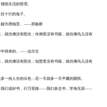
，领悟生活的哲理。
一目十行的兔子。
，颇为用钱苦。——郑板桥
籍，就仿佛没有阳光；伶俐里没有书籍，就仿佛鸟儿没有
学中得来的。——达尔文
籍，就仿佛没有阳光；知慧里没有书籍，就仿佛鸟儿没有
就多一份人生的出色；迟一天就多一天平庸的困扰。
—我们读好书，行万里路——我们多念书，学海无涯——