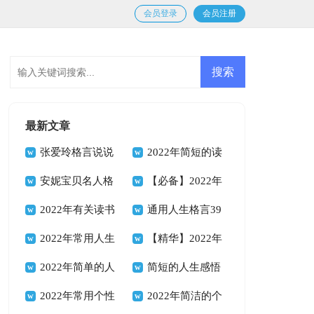
会员登录
会员注册
最新文章
张爱玲格言说说
2022年简短的读
汇总100句精选
安妮宝贝名人格
书的格言汇编54句
【必备】2022年
言说说（通用90
2022年有关读书
励志座右铭合集68
通用人生格言39
句）
的格言合集84句
2022年常用人生
句
句
【精华】2022年
格言警句锦集40句
2022年简单的人
人生格言座右铭集合
简短的人生感悟
生励志座右铭锦集
2022年常用个性
95句
格言66句
2022年简洁的个