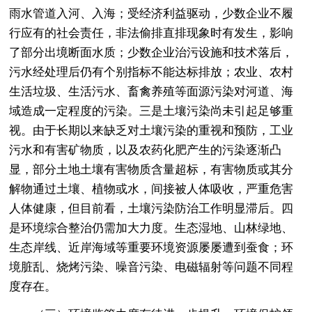
雨水管道入河、入海；受经济利益驱动，少数企业不履
行应有的社会责任，非法偷排直排现象时有发生，影响
了部分出境断面水质；少数企业治污设施和技术落后，
污水经处理后仍有个别指标不能达标排放；农业、农村
生活垃圾、生活污水、畜禽养殖等面源污染对河道、海
域造成一定程度的污染。三是土壤污染尚未引起足够重
视。由于长期以来缺乏对土壤污染的重视和预防，工业
污水和有害矿物质，以及农药化肥产生的污染逐渐凸
显，部分土地土壤有害物质含量超标，有害物质或其分
解物通过土壤、植物或水，间接被人体吸收，严重危害
人体健康，但目前看，土壤污染防治工作明显滞后。四
是环境综合整治仍需加大力度。生态湿地、山林绿地、
生态岸线、近岸海域等重要环境资源屡屡遭到蚕食；环
境脏乱、烧烤污染、噪音污染、电磁辐射等问题不同程
度存在。