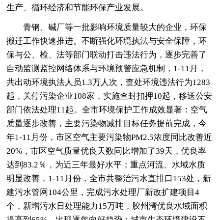
生产、循环经济和节能环保产业发展。
青钢、碱厂等一批影响环境质量较大的企业，环保
搬迁工作快速推进。不断强化环境执法与安全保障，环
保与公、检、法等部门联动打击违法行为，逐步完善了
自动监测监控网络体系与环境预警应急机制，1-11月，
共出动环境执法人员1.3万人次，查处环境违法行为1283
起，关停污染企业108家，实施查封扣押10起，移送公安
部门依法处理11起。全市环境保护工作成效显著：空气
质量逐步改善，主要污染物减排目标任务提前完成，今
年1-11月份，市区空气主要污染物PM2.5浓度同比改善近
20%，市区空气质量优良天数同比增加了39天，优良率
达到83.2％，为近三年最好水平；重点河流、水域水质
明显改善，1-11月份，全市共整治污水直排口153处，新
建污水管网104公里，完成污水处理厂新改扩建项目4
个，新增污水日处理能力15万吨，胶州湾优良水域面积
提高到65%，出现逐年向好趋势；城市生态环境建设不