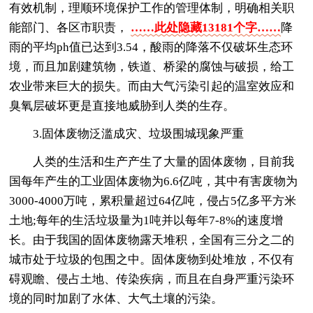
有效机制，理顺环境保护工作的管理体制，明确相关职
能部门、各区市职责，
……此处隐藏13181个字……
降
雨的平均ph值已达到3.54，酸雨的降落不仅破坏生态环
境，而且加剧建筑物，铁道、桥梁的腐蚀与破损，给工
农业带来巨大的损失。而由大气污染引起的温室效应和
臭氧层破坏更是直接地威胁到人类的生存。
3.固体废物泛滥成灾、垃圾围城现象严重
人类的生活和生产产生了大量的固体废物，目前我
国每年产生的工业固体废物为6.6亿吨，其中有害废物为
3000-4000万吨，累积量超过64亿吨，侵占5亿多平方米
土地;每年的生活垃圾量为1吨并以每年7-8%的速度增
长。由于我国的固体废物露天堆积，全国有三分之二的
城市处于垃圾的包围之中。固体废物到处堆放，不仅有
碍观瞻、侵占土地、传染疾病，而且在自身严重污染环
境的同时加剧了水体、大气土壤的污染。