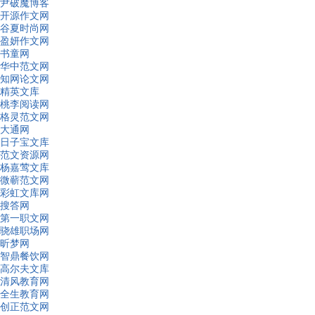
尹破魔博客
开源作文网
谷夏时尚网
盈妍作文网
书童网
华中范文网
知网论文网
精英文库
桃李阅读网
格灵范文网
大通网
日子宝文库
范文资源网
杨嘉莺文库
微蕲范文网
彩虹文库网
搜答网
第一职文网
骁雄职场网
昕梦网
智鼎餐饮网
高尔夫文库
清风教育网
全生教育网
创正范文网