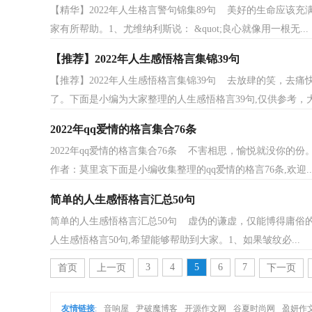
【精华】2022年人生格言警句锦集89句 美好的生命应该充
家有所帮助。1、尤维纳利斯说： &quot;良心就像用一根无...
【推荐】2022年人生感悟格言集锦39句
【推荐】2022年人生感悟格言集锦39句 去放肆的笑，去
了。下面是小编为大家整理的人生感悟格言39句,仅供参考，大.
2022年qq爱情的格言集合76条
2022年qq爱情的格言集合76条 不害相思，愉悦就没你
作者：莫里哀下面是小编收集整理的qq爱情的格言76条,欢迎..
简单的人生感悟格言汇总50句
简单的人生感悟格言汇总50句 虚伪的谦虚，仅能博得庸俗
人生感悟格言50句,希望能够帮助到大家。1、如果皱纹必...
3
4
5
6
7
首页
上一页
下一页
友情链接
:
音响屋
尹破魔博客
开源作文网
谷夏时尚网
盈妍作