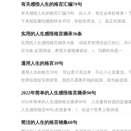
有关感悟人生的格言汇编79句
有关感悟人生的格言汇编79句 好人才，肯定会有好将来！下
下来就应像恺撒那样去书写，却创造伟业。2、真正的英雄...
实用的人生感悟格言摘录36条
实用的人生感悟格言摘录36条 训练并管理你自己的心，并
言36条,欢迎阅读，希望大家能够喜欢。1、消磨时间是一...
通用人生的格言39句
通用人生的格言39句 甘让君子其志卑，不让小人其量浅。下
世界给我珍宝和荣誉，我也不愿离开我的祖国，因为纵使我...
2022年简单的人生感悟格言摘录90句
2022年简单的人生感悟格言摘录90句 人生最有价值的是
人生感悟格言90句,欢迎参考。1、在这个世界上取得成...
简洁的人生的格言锦集68句