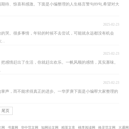
满期待、惊喜和感激。下面是小编整理的人生格言警句89句,希望对大
2025-02-23
痛快的哭。很多事情，年轻的时候不去尝试，可能就永远都没有机会
..
2025-02-23
的份。把感情赶出了生活，你就赶出欢乐。一帆风顺的感情，其实寡味。
.
2025-02-23
的掌声，而不能求得真正的进步。一华罗庚下面是小编帮大家整理的
尾页
文网
书童网
华中范文网
知网论文网
精英文库
桃李阅读网
格灵范文网
大通网