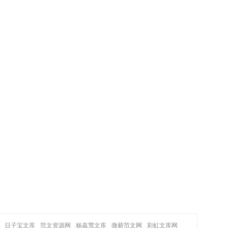
日子宝文库
范文资源网
杨嘉莺文库
微蕲范文网
彩虹文库网