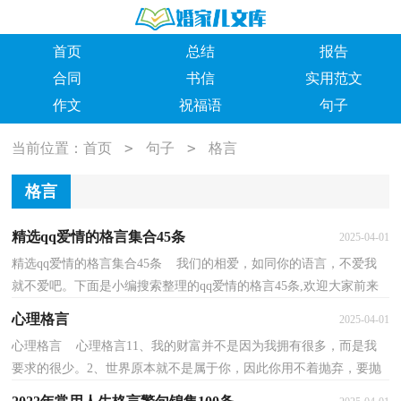
首页
总结
报告
合同
书信
实用范文
作文
祝福语
句子
>
>
当前位置：
首页
句子
格言
格言
精选qq爱情的格言集合45条
2025-04-01
精选qq爱情的格言集合45条 我们的相爱，如同你的语言，不爱我
就不爱吧。下面是小编搜索整理的qq爱情的格言45条,欢迎大家前来
欣赏。1、怀念你、想念你，季节匆匆地走过，岁月带来...
心理格言
2025-04-01
心理格言 心理格言11、我的财富并不是因为我拥有很多，而是我
要求的很少。2、世界原本就不是属于你，因此你用不着抛弃，要抛
弃的是一切的执着。万物皆为我所用，但非我所属。3、...