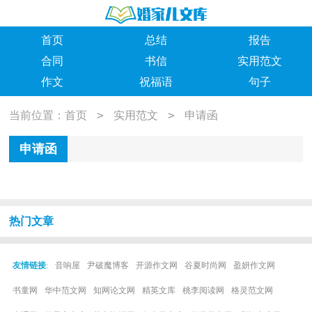
首页
总结
报告
合同
书信
实用范文
作文
祝福语
句子
>
>
当前位置：
首页
实用范文
申请函
申请函
热门文章
友情链接
:
音响屋
尹破魔博客
开源作文网
谷夏时尚网
盈妍作文网
书童网
华中范文网
知网论文网
精英文库
桃李阅读网
格灵范文网