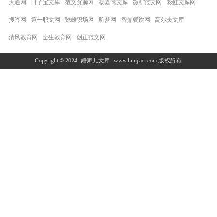
大通网
日子宝文库
范文资源网
杨嘉莺文库
微蕲范文网
彩虹文库网
搜答网
第一职文网
骁雄职场网
昕梦网
智鼎餐饮网
高尔夫文库
清风教育网
全生教育网
创正范文网
Copyright © 2024
婚家儿文库
www.hunjiaer.com 版权所有