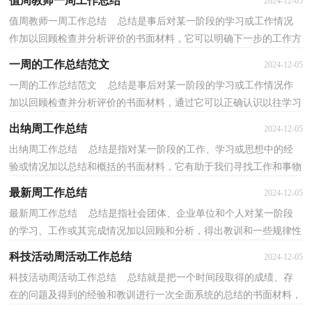
值周教师一周工作总结
2024-12-05
值周教师一周工作总结 总结是事后对某一阶段的学习或工作情况
作加以回顾检查并分析评价的书面材料，它可以明确下一步的工作方
向，少走弯路，少犯错误，提高工作效益，为此要我们写...
一周的工作总结范文
2024-12-05
一周的工作总结范文 总结是事后对某一阶段的学习或工作情况作
加以回顾检查并分析评价的书面材料，通过它可以正确认识以往学习
和工作中的优缺点，因此好好准备一份总结吧。那...
出纳周工作总结
2024-12-05
出纳周工作总结 总结是指对某一阶段的工作、学习或思想中的经
验或情况加以总结和概括的书面材料，它有助于我们寻找工作和事物
发展的规律，从而掌握并运用这些规律，是时候写一...
最新周工作总结
2024-12-05
最新周工作总结 总结是指社会团体、企业单位和个人对某一阶段
的学习、工作或其完成情况加以回顾和分析，得出教训和一些规律性
认识的一种书面材料，通过它可以正确认识以往学...
科技活动周活动工作总结
2024-12-05
科技活动周活动工作总结 总结就是把一个时间段取得的成绩、存
在的问题及得到的经验和教训进行一次全面系统的总结的书面材料，