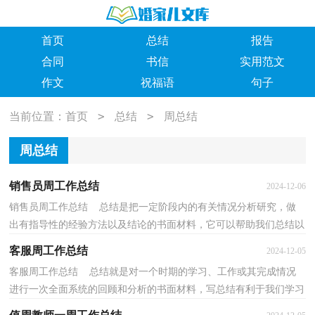
首页
总结
报告
合同
书信
实用范文
作文
祝福语
句子
>
>
当前位置：
首页
总结
周总结
周总结
销售员周工作总结
2024-12-06
销售员周工作总结 总结是把一定阶段内的有关情况分析研究，做
出有指导性的经验方法以及结论的书面材料，它可以帮助我们总结以
往思想，发扬成绩，不如我们来制定一份总结吧。你所...
客服周工作总结
2024-12-05
客服周工作总结 总结就是对一个时期的学习、工作或其完成情况
进行一次全面系统的回顾和分析的书面材料，写总结有利于我们学习
和工作能力的提高，让我们一起认真地写一份总结...