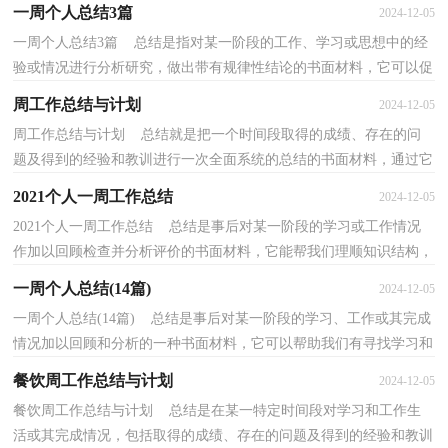
它可以明确下一步的工作方向，少走弯路，少犯错误...
一周个人总结3篇
2024-12-05
一周个人总结3篇 总结是指对某一阶段的工作、学习或思想中的经
验或情况进行分析研究，做出带有规律性结论的书面材料，它可以促
使我们思考，让我们抽出时间写写总结吧。总结怎...
周工作总结与计划
2024-12-05
周工作总结与计划 总结就是把一个时间段取得的成绩、存在的问
题及得到的经验和教训进行一次全面系统的总结的书面材料，通过它
可以正确认识以往学习和工作中的优缺点，因此我...
2021个人一周工作总结
2024-12-05
2021个人一周工作总结 总结是事后对某一阶段的学习或工作情况
作加以回顾检查并分析评价的书面材料，它能帮我们理顺知识结构，
突出重点，突破难点，不妨坐下来好好写写总结吧。总...
一周个人总结(14篇)
2024-12-05
一周个人总结(14篇) 总结是事后对某一阶段的学习、工作或其完成
情况加以回顾和分析的一种书面材料，它可以帮助我们有寻找学习和
工作中的规律，我想我们需要写一份总结了吧。...
餐饮周工作总结与计划
2024-12-05
餐饮周工作总结与计划 总结是在某一特定时间段对学习和工作生
活或其完成情况，包括取得的成绩、存在的问题及得到的经验和教训