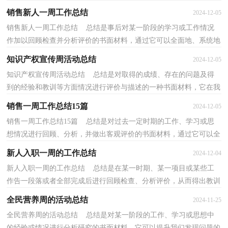
加以回顾和分析的书面材料，它可使零星的、肤浅...
销售新人一周工作总结
2024-12-05
销售新人一周工作总结 总结是事后对某一阶段的学习或工作情况
作加以回顾检查并分析评价的书面材料，通过它可以全面地、系统地
了解以往的学习和工作情况，让我们来为自己写一...
知识产权宣传周活动总结
2024-12-05
知识产权宣传周活动总结 总结是对取得的成绩、存在的问题及得
到的经验和教训等方面情况进行评价与描述的一种书面材料，它在我
们的学习、工作中起到呈上启下的作用，不如立即...
销售一周工作总结15篇
2024-12-05
销售一周工作总结15篇 总结是对过去一定时期的工作、学习或思
想情况进行回顾、分析，并做出客观评价的书面材料，通过它可以全
面地、系统地了解以往的学习和工作情况，因此十分...
新人入职一周的工作总结
2024-12-04
新人入职一周的工作总结 总结是在某一时期、某一项目或某些工
作告一段落或者全部完成后进行回顾检查、分析评价，从而得出教训
和一些规律性认识的一种书面材料，它是增长才干...
全民营养周的活动总结
2024-11-25
全民营养周的活动总结 总结是对某一阶段的工作、学习或思想中
的经验或情况进行分析研究的书面材料，它可以提升我们发现问题的