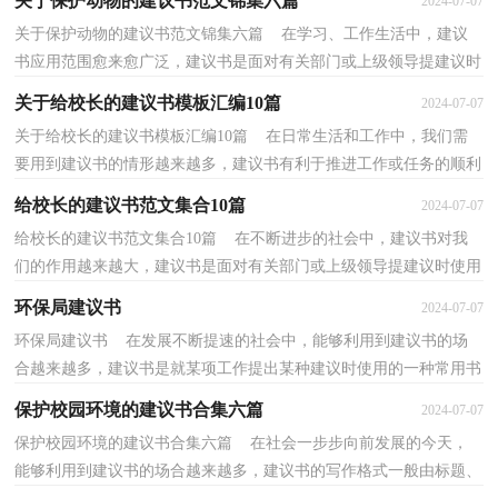
关于保护动物的建议书范文锦集六篇
2024-07-07
关于保护动物的建议书范文锦集六篇 在学习、工作生活中，建议
书应用范围愈来愈广泛，建议书是面对有关部门或上级领导提建议时
使用的一种书面材料，具有较强的文本性特点。那么...
关于给校长的建议书模板汇编10篇
2024-07-07
关于给校长的建议书模板汇编10篇 在日常生活和工作中，我们需
要用到建议书的情形越来越多，建议书有利于推进工作或任务的顺利
开展。那么问题来了，到底应如何写一份恰当的建议...
给校长的建议书范文集合10篇
2024-07-07
给校长的建议书范文集合10篇 在不断进步的社会中，建议书对我
们的作用越来越大，建议书是面对有关部门或上级领导提建议时使用
的一种书面材料，具有较强的文本性特点。怎么写建...
环保局建议书
2024-07-07
环保局建议书 在发展不断提速的社会中，能够利用到建议书的场
合越来越多，建议书是就某项工作提出某种建议时使用的一种常用书
信，也叫意见书。来参考自己需要的建议书吧！下面是...
保护校园环境的建议书合集六篇
2024-07-07
保护校园环境的建议书合集六篇 在社会一步步向前发展的今天，
能够利用到建议书的场合越来越多，建议书的写作格式一般由标题、