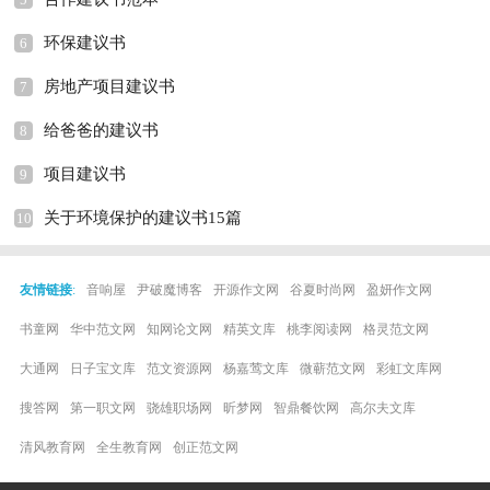
环保建议书
6
房地产项目建议书
7
给爸爸的建议书
8
项目建议书
9
关于环境保护的建议书15篇
10
友情链接
:
音响屋
尹破魔博客
开源作文网
谷夏时尚网
盈妍作文网
书童网
华中范文网
知网论文网
精英文库
桃李阅读网
格灵范文网
大通网
日子宝文库
范文资源网
杨嘉莺文库
微蕲范文网
彩虹文库网
搜答网
第一职文网
骁雄职场网
昕梦网
智鼎餐饮网
高尔夫文库
清风教育网
全生教育网
创正范文网