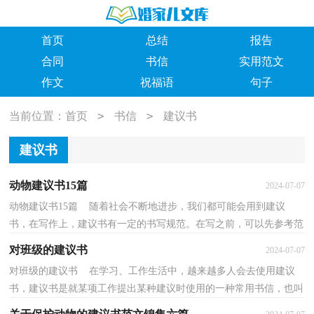
首页
总结
报告
合同
书信
实用范文
作文
祝福语
句子
>
>
当前位置：
首页
书信
建议书
建议书
动物建议书15篇
2024-07-07
动物建议书15篇 随着社会不断地进步，我们都可能会用到建议
书，在写作上，建议书有一定的书写规范。在写之前，可以先参考范
文，以下是小编为大家收集的动物建议书，仅供参考，希望能够...
对班级的建议书
2024-07-07
对班级的建议书 在学习、工作生活中，越来越多人会去使用建议
书，建议书是就某项工作提出某种建议时使用的一种常用书信，也叫
意见书。那么你有了解过建议书吗？下面是小编整理的...